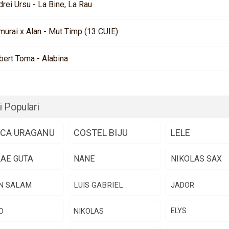
rei Ursu - La Bine, La Rau
murai x Alan - Mut Timp (13 CUIE)
bert Toma - Alabina
i Populari
CA URAGANU
COSTEL BIJU
LELE
LAE GUTA
NANE
NIKOLAS SAX
N SALAM
LUIS GABRIEL
JADOR
O
NIKOLAS
ELYS