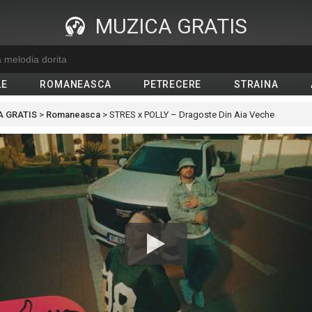
MUZICA GRATIS
LE
ROMANEASCA
PETRECERE
STRAINA
 GRATIS
>
Romaneasca
>
STRES x POLLY – Dragoste Din Aia Veche