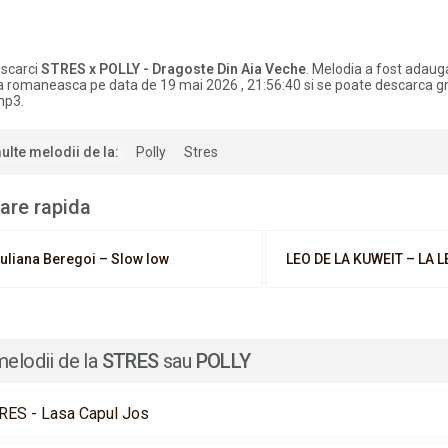
scarci
STRES x POLLY - Dragoste Din Aia Veche
. Melodia a fost adaug
a romaneasca pe data de 19 mai 2026 , 21:56:40 si se poate descarca gra
mp3.
ulte melodii de la:
Polly
Stres
are rapida
Iuliana Beregoi – Slow low
LEO DE LA KUWEIT – LA L
melodii de la
STRES
sau
POLLY
RES - Lasa Capul Jos