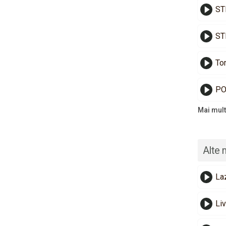
ST
ST
To
​P
Mai mult
Alte 
La
Liv