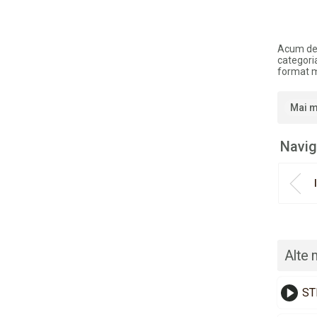
Acum de
categori
format 
Mai m
Navig
Alte 
ST