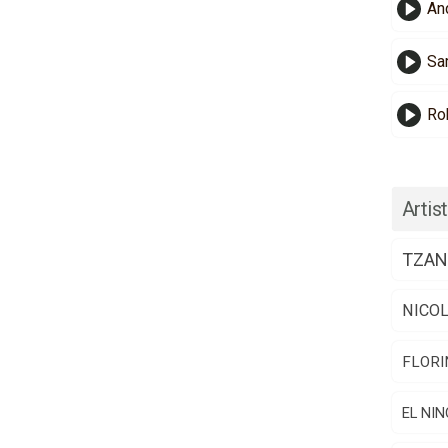
And
Sa
Ro
Artist
TZAN
NICO
FLORI
EL NIN