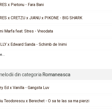
RES x Pietonu - Fara Bani
RES x CRETZU x JIANU x PIKONE - BIG SHARK
mi Marfa feat. Stres - Vreodata
OLLY x Edward Sanda - Schimb de Inimi
e...
melodii din categoria
Romaneasca
zy Ed x Vanilla - Gangsta Luv
iu Teodorescu x Berechet - O sa te las sa ma pierzi