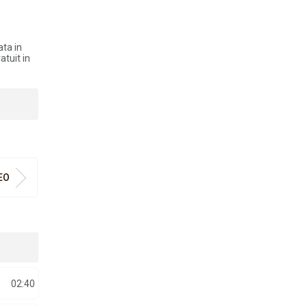
ata in
tuit in
EO
02:40