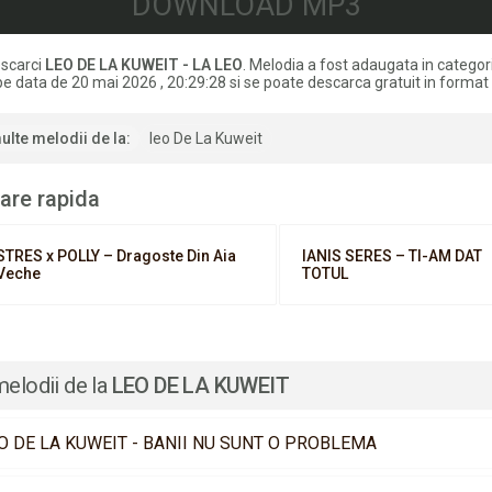
DOWNLOAD MP3
scarci
LEO DE LA KUWEIT - LA LEO
. Melodia a fost adaugata in categor
e data de 20 mai 2026 , 20:29:28 si se poate descarca gratuit in forma
ulte melodii de la:
​⁠leo De La Kuweit
are rapida
STRES x POLLY – Dragoste Din Aia
IANIS SERES – TI-AM DAT
Veche
TOTUL
melodii de la
LEO DE LA KUWEIT
O DE LA KUWEIT - BANII NU SUNT O PROBLEMA