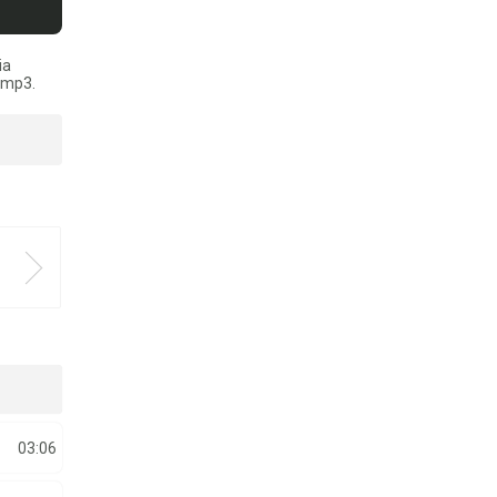
ia
t mp3.
03:06