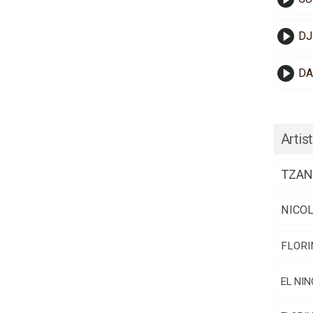
DJ
DA
Artist
TZAN
NICO
FLORI
EL NIN