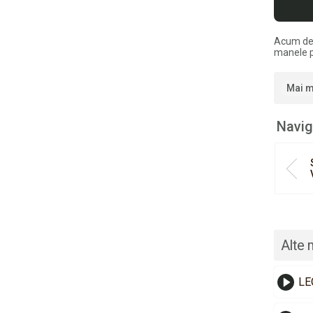
Acum de
manele p
Mai m
Navig
Alte 
LE