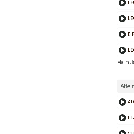
LE
LE
B.
LE
Mai mult
Alte 
AD
FL
CU