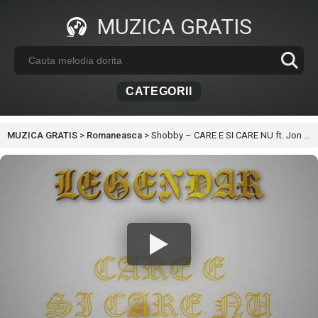
MUZICA GRATIS
CATEGORII
MUZICA GRATIS
>
Romaneasca
>
Shobby – CARE E SI CARE NU ft. Jon Baiat Bun