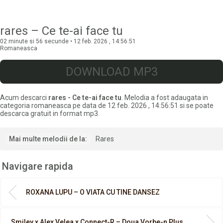
rares – Ce te-ai face tu
02 minute si 56 secunde • 12 feb. 2026 , 14:56:51
Romaneasca
DOWNLOAD MP3
Acum descarci
rares - Ce te-ai face tu
. Melodia a fost adaugata in
categoria romaneasca pe data de 12 feb. 2026 , 14:56:51 si se poate
descarca gratuit in format mp3.
Mai multe melodii de la:
Rares
Navigare rapida
ROXANA LUPU – O VIATA CU TINE DANSEZ
Smiley x Alex Velea x Connect-R – Doua Vorbe-n Plus