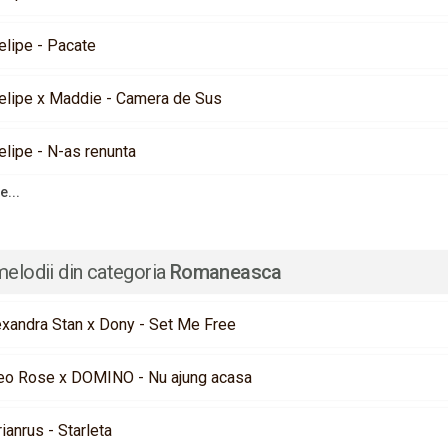
elipe - Pacate
elipe x Maddie - Camera de Sus
elipe - N-as renunta
e...
melodii din categoria
Romaneasca
exandra Stan x Dony - Set Me Free
eo Rose x DOMINO - Nu ajung acasa
rianrus - Starleta