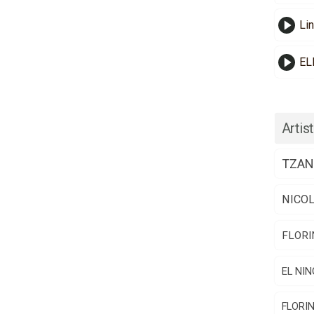
Li
EL
Artist
TZAN
NICO
FLORI
EL NIN
FLORI