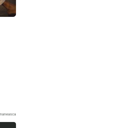
maneasca