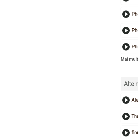
Ph
Ph
Ph
Mai mult
Alte 
Al
Th
flo