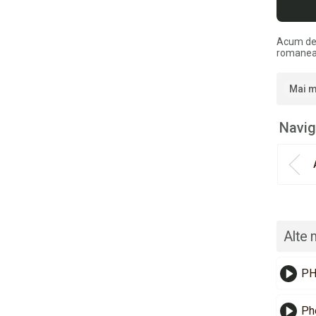
Acum de
romaneas
Mai m
Navig
Alte 
PH
Ph