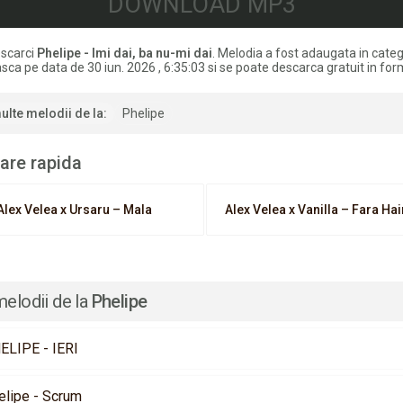
DOWNLOAD MP3
scarci
Phelipe - Imi dai, ba nu-mi dai
. Melodia a fost adaugata in cate
ca pe data de 30 iun. 2026 , 6:35:03 si se poate descarca gratuit in fo
ulte melodii de la:
Phelipe
are rapida
Alex Velea x Ursaru – Mala
Alex Velea x Vanilla – Fara Ha
melodii de la
Phelipe
ELIPE - IERI
elipe - Scrum