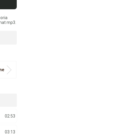
goria
rmat mp3.
ine
02:53
03:13