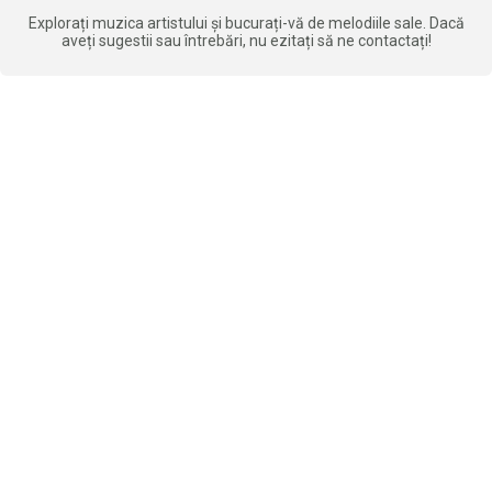
Explorați muzica artistului și bucurați-vă de melodiile sale. Dacă
aveți sugestii sau întrebări, nu ezitați să ne contactați!