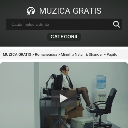
MUZICA GRATIS
CATEGORII
MUZICA GRATIS
>
Romaneasca
>
Minelli x Natan & Shander – Papito