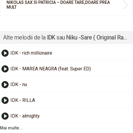
NIKOLAS SAX SI PATRICIA – DOARE TARE,DOARE PREA
MULT
Alte melodii de la
IDK
sau
Niku -Sare ( Original Radio Edit )
IDK - rich millionaire
IDK - MAREA NEAGRA (feat. Super ED)
IDK - nu
IDK - RILLA
IDK - almighty
Mai multe...