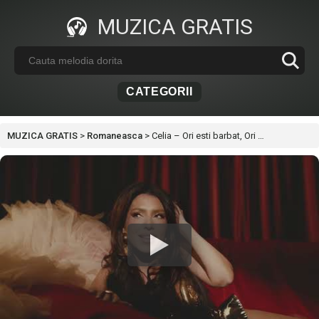
MUZICA GRATIS
CATEGORII
MUZICA GRATIS
>
Romaneasca
>
Celia – Ori esti barbat, Ori …