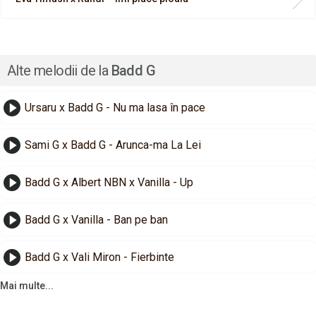
Alte melodii de la
Badd G
Ursaru x Badd G - Nu ma lasa în pace
Sami G x Badd G - Arunca-ma La Lei
Badd G x Albert NBN x Vanilla - Up
Badd G x Vanilla - Ban pe ban
Badd G x Vali Miron - Fierbinte
Mai multe...