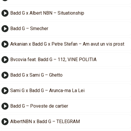
Badd G x Albert NBN – Situationship
Badd G – Smecher
Arkanian x Badd G x Petre Stefan – Am avut un vis prost
Bvcovia feat. Badd G – 112, VINE POLITIA
Badd G x Sami G – Ghetto
Sami G x Badd G – Arunca-ma La Lei
Badd G – Poveste de cartier
AlbertNBN x Badd G – TELEGRAM