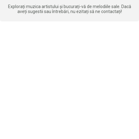
Explorați muzica artistului și bucurați-vă de melodiile sale. Dacă
aveți sugestii sau întrebări, nu ezitați să ne contactați!