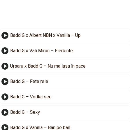
Badd G x Albert NBN x Vanilla – Up
Badd G x Vali Miron – Fierbinte
Ursaru x Badd G – Nu ma lasa în pace
Badd G – Fete rele
Badd G – Vodka sec
Badd G – Sexy
Badd G x Vanilla – Ban pe ban