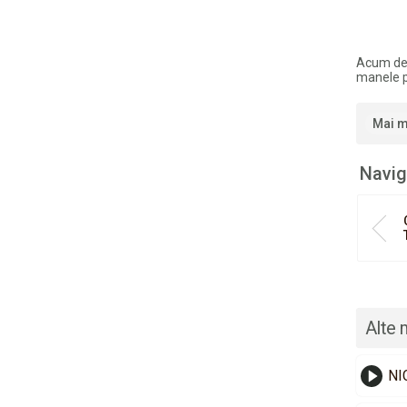
Acum de
manele p
Mai m
Navig
Alte 
NI