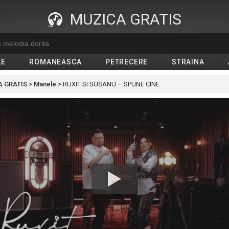
MUZICA GRATIS
LE
ROMANEASCA
PETRECERE
STRAINA
 GRATIS
>
Manele
>
RUXIT SI SUSANU – SPUNE CINE