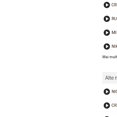
CR
RU
MI
NI
Mai mult
Alte 
NI
CR