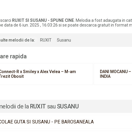
scarci
RUXIT SI SUSANU - SPUNE CINE
. Melodia a fost adaugata in ca
e data de 6 iun. 2025 , 16:03:26 si se poate descarca gratuit in format 
ulte melodii de la:
RUXIT
Susanu
are rapida
Connect-R x ‪Smiley‬ x ‪Alex Velea – M-am
DANI MOCANU –
Trezit Obosit
INDIA
melodii de la
RUXIT
sau
SUSANU
COLAE GUTA SI SUSANU - PE BAROSANEALA