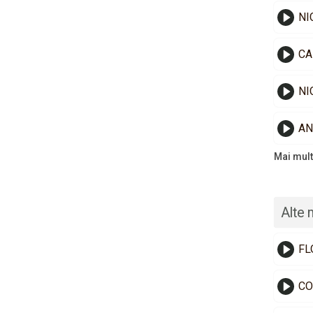
NI
NI
AN
Mai mult
Alte 
FL
CO