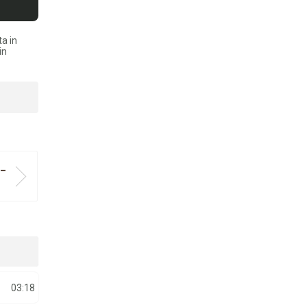
ta in
in
 –
03:18