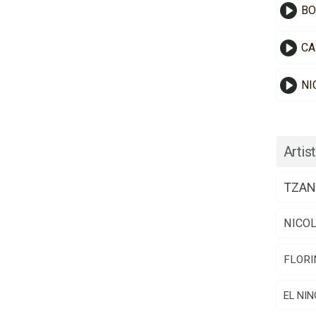
BO
CA
NI
Artist
TZAN
NICO
FLORI
EL NIN