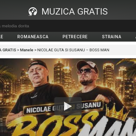
MUZICA GRATIS
LE
ROMANEASCA
PETRECERE
STRAINA
 GRATIS
>
Manele
>
NICOLAE GUTA SI SUSANU – BOSS MAN