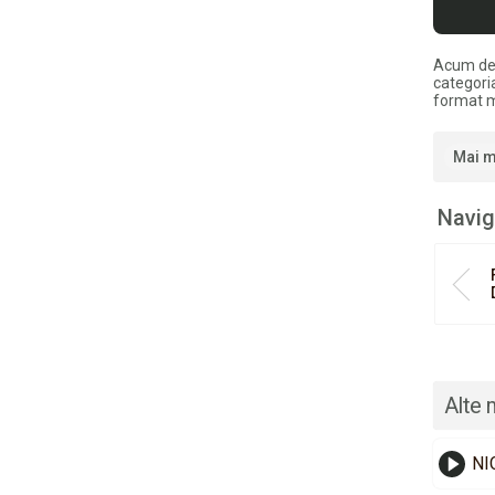
Acum de
categoria
format 
Mai m
Navig
Alte 
NI