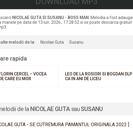
DOWNLOAD MP3
scarci
NICOLAE GUTA SI SUSANU - BOSS MAN
. Melodia a fost adauga
 manele pe data de 13 iun. 2026 , 17:28:52 si se poate descarca gratuit 
mp3.
ulte melodii de la:
Nicolae Guta
Susanu
are rapida
FLORIN CERCEL – VOCEA
LEO DE LA ROSIORI SI BOGDAN DLP
DE CARE EU MOR
CA IN ANI DE LICEU
melodii de la
NICOLAE GUTA
sau
SUSANU
COLAE GUTA - SE CUTREMURA PAMANTUL ORIGINALA 2022 ]