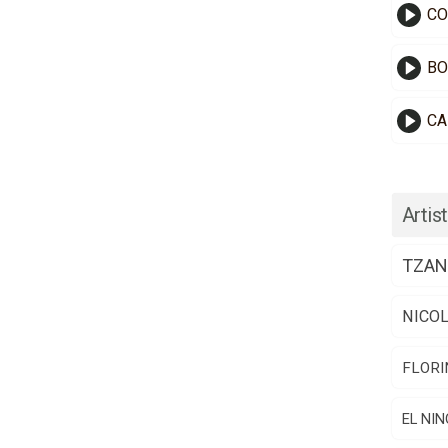
CO
BO
CA
Artist
TZAN
NICO
FLORI
EL NIN