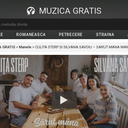
MUZICA GRATIS
LE
ROMANEASCA
PETRECERE
STRAINA
 GRATIS
>
Manele
>
CULITA STERP SI SILVANA SAVOIU – SARUT MANA M