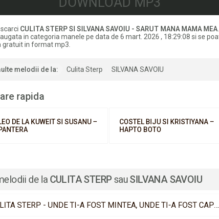
DOWNLOAD MP3
scarci
CULITA STERP SI SILVANA SAVOIU - SARUT MANA MAMA MEA
daugata in categoria manele pe data de 6 mart. 2026 , 18:29:08 si se poa
 gratuit in format mp3.
ulte melodii de la:
Culita Sterp
SILVANA SAVOIU
are rapida
LEO DE LA KUWEIT SI SUSANU –
COSTEL BIJU SI KRISTIYANA –
PANTERA
HAPTO BOTO
melodii de la
CULITA STERP
sau
SILVANA SAVOIU
CULITA STERP - UNDE TI-A FOST MINTEA, UNDE TI-A FOST CAPUL