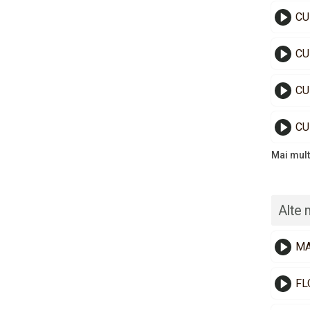
CU
CU
CU
CU
Mai mult
Alte 
MA
FL