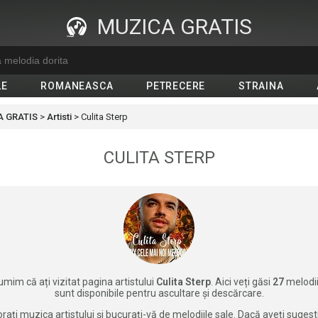
MUZICA GRATIS
LE
ROMANEASCA
PETRECERE
STRAINA
 GRATIS
>
Artisti
>
Culita Sterp
CULITA STERP
mim că ați vizitat pagina artistului
Culita Sterp
. Aici veți găsi
27
melodii
sunt disponibile pentru ascultare și descărcare.
rați muzica artistului și bucurați-vă de melodiile sale. Dacă aveți sugest