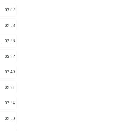
03:07
02:58
CEL – LA MULTI ANI SI PRIETENI SI DUSMANI
02:38
03:32
02:49
M-A LOVIT RAU DRAGOSTEA
02:31
02:34
02:50