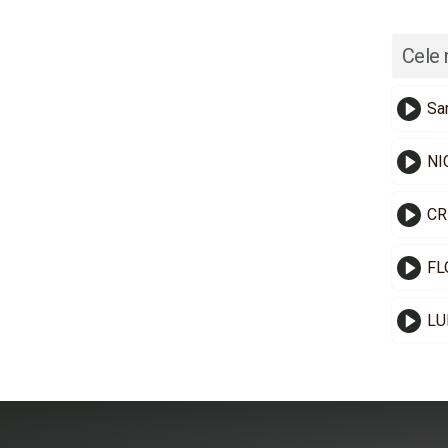
Cele 
Sa
NI
CR
FL
LU