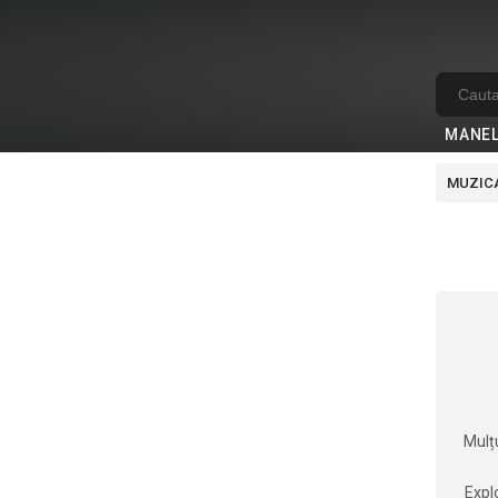
MANE
MUZICA
Mulțu
Explo