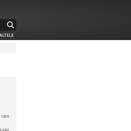
ALTELE
 care
ii sau