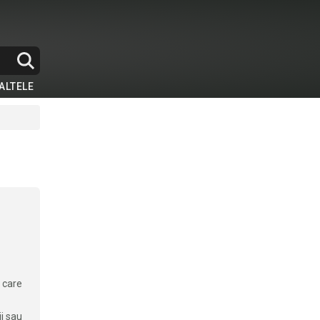
ALTELE
 care
ii sau