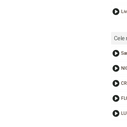
Li
Cele 
Sa
NI
CR
FL
LU