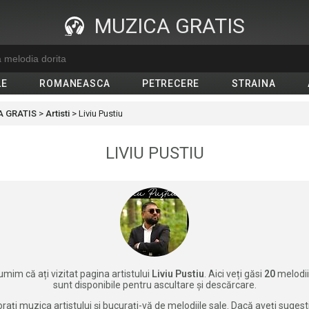
MUZICA GRATIS
LE
ROMANEASCA
PETRECERE
STRAINA
 GRATIS
>
Artisti
>
Liviu Pustiu
LIVIU PUSTIU
mim că ați vizitat pagina artistului
Liviu Pustiu
. Aici veți găsi
20
melodii
sunt disponibile pentru ascultare și descărcare.
rați muzica artistului și bucurați-vă de melodiile sale. Dacă aveți sugest