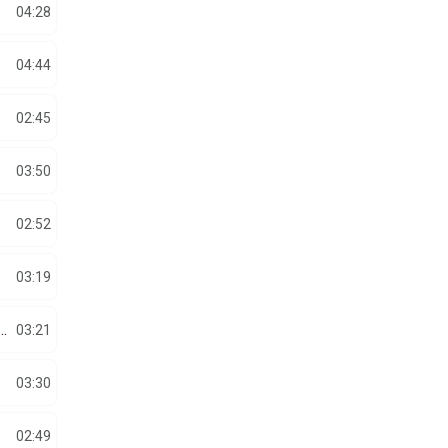
04:28
04:44
02:45
03:50
02:52
03:19
ABOIASH X ADI VL X JEAN DE LA CRAIOVA X LIVIU PUȘTIU X ANISHA – INIMA NU MINTE
03:21
03:30
02:49