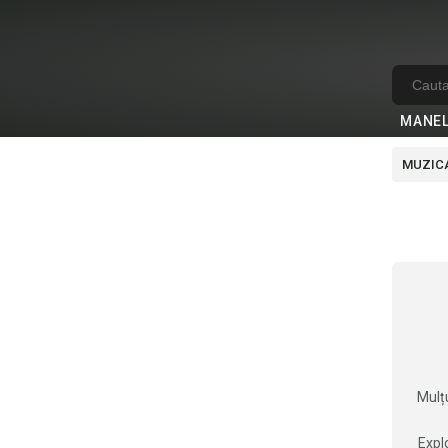
MANE
MUZICA
Mulțu
Explo