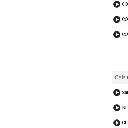
CO
CO
CO
Cele 
Sa
NI
CR