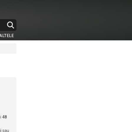
ALTELE
si
48
ii sau