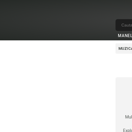
MANE
MUZICA
Mul
Explo