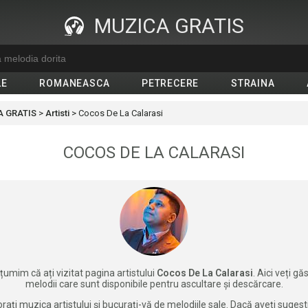
MUZICA GRATIS
LE
ROMANEASCA
PETRECERE
STRAINA
 GRATIS
>
Artisti
>
Cocos De La Calarasi
COCOS DE LA CALARASI
țumim că ați vizitat pagina artistului
Cocos De La Calarasi
. Aici veți gă
melodii care sunt disponibile pentru ascultare și descărcare.
rați muzica artistului și bucurați-vă de melodiile sale. Dacă aveți sugest