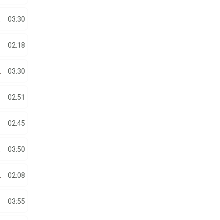
IUBITO
03:30
02:18
MELE ESTE FATA MEA
03:30
02:51
02:45
 CALDE
03:50
 POVESTEA NOASTRA
02:08
03:55