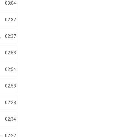
03:04
02:37
SI – UN TIGAN SI O ROMANCA
02:37
02:53
02:54
02:58
02:28
02:34
U SA-MI FAC DUSMANI
02:22