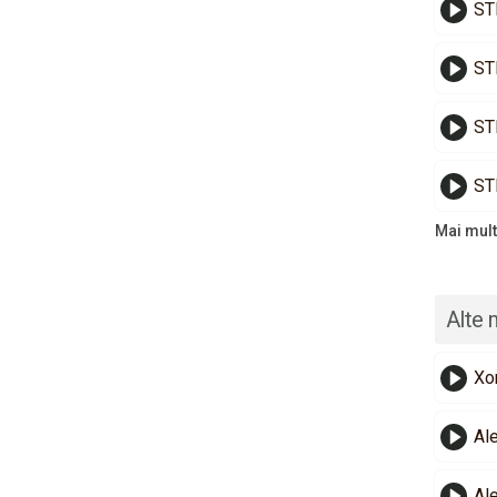
ST
ST
ST
ST
Mai mult
Alte 
Xo
Al
Al