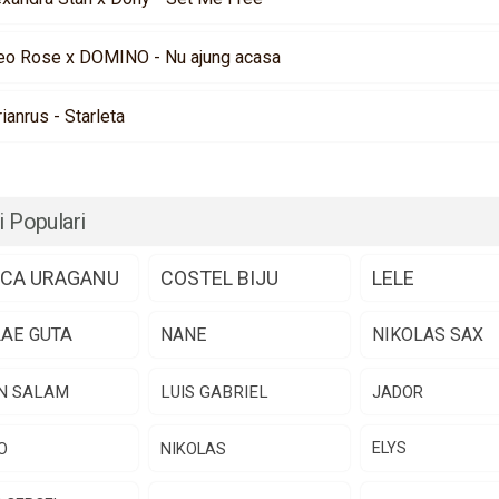
eo Rose x DOMINO - Nu ajung acasa
rianrus - Starleta
i Populari
CA URAGANU
COSTEL BIJU
LELE
LAE GUTA
NANE
NIKOLAS SAX
N SALAM
LUIS GABRIEL
JADOR
O
NIKOLAS
ELYS