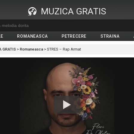
MUZICA GRATIS
LE
ROMANEASCA
PETRECERE
STRAINA
 GRATIS
>
Romaneasca
>
STRES – Rap Armat