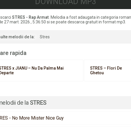
DOWNLOAD MP3
scarci
STRES - Rap Armat
. Melodia a fost adaugata in categoria roma
de 27 mart. 2026 , 5:36:50 si se poate descarca gratuit in format mp3.
ulte melodii de la:
Stres
are rapida
STRES x JIANU – Nu Da Palma Mai
STRES – Flori De
Departe
Ghetou
melodii de la
STRES
RES - No More Mister Nice Guy