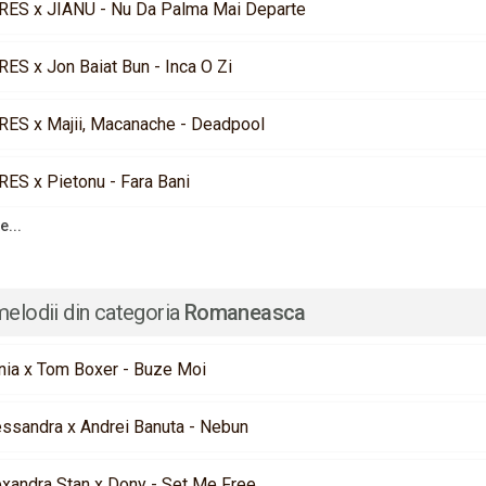
RES x JIANU - Nu Da Palma Mai Departe
RES x Jon Baiat Bun - Inca O Zi
RES x Majii, Macanache - Deadpool
RES x Pietonu - Fara Bani
e...
melodii din categoria
Romaneasca
nia x Tom Boxer - Buze Moi
essandra x Andrei Banuta - Nebun
exandra Stan x Dony - Set Me Free