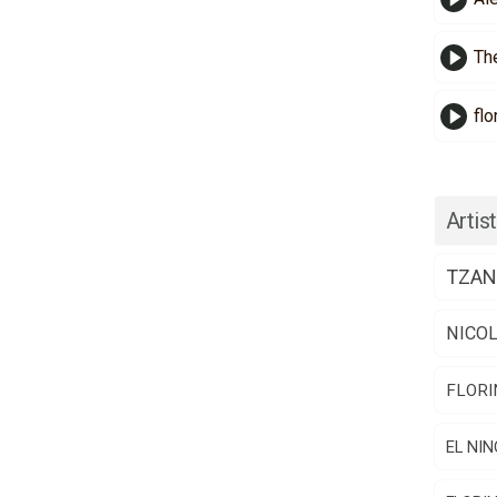
Th
flo
Artist
TZAN
NICO
FLORI
EL NIN