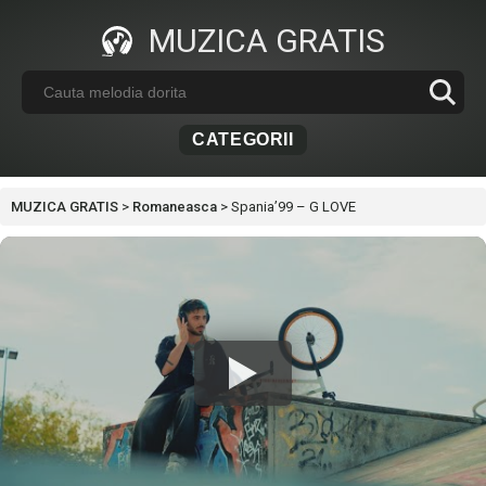
MUZICA GRATIS
CATEGORII
MUZICA GRATIS
>
Romaneasca
>
Spania’99 – G LOVE