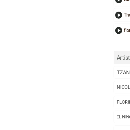
Th
flo
Artist
TZAN
NICO
FLORI
EL NIN