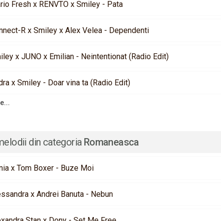
rio Fresh x RENVTO x Smiley - Pata
nnect-R x Smiley x Alex Velea - Dependenti
ley x JUNO x Emilian - Neintentionat (Radio Edit)
ra x Smiley - Doar vina ta (Radio Edit)
e...
melodii din categoria
Romaneasca
nia x Tom Boxer - Buze Moi
essandra x Andrei Banuta - Nebun
exandra Stan x Dony - Set Me Free