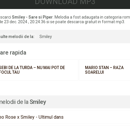
DOWNLOAD MP3
scarci
Smiley - Sare si Piper
. Melodia a fost adaugata in categoria r
de 23 dec. 2024 , 20:24:36 si se poate descarca gratuit in format mp3.
ulte melodii de la:
Smiley
are rapida
SEBI DE LA TURDA – NU MAI POT DE
MARIO STAN – RAZA
FOCUL TAU
SOARELUI
melodii de la
Smiley
eo Rose x Smiley - Ultimul dans