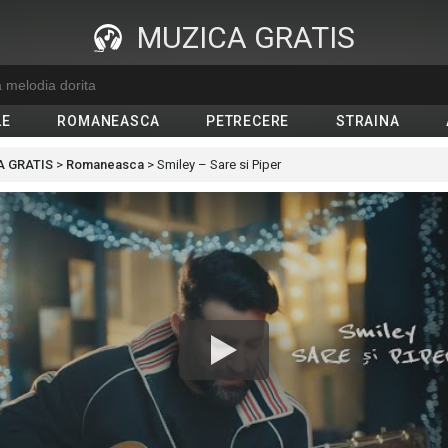
MUZICA GRATIS
LE
ROMANEASCA
PETRECERE
STRAINA
 GRATIS
>
Romaneasca
>
Smiley – Sare si Piper