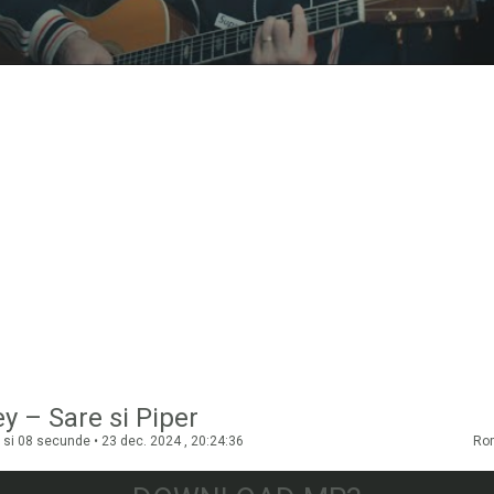
y – Sare si Piper
 si 08 secunde • 23 dec. 2024 , 20:24:36
Ro