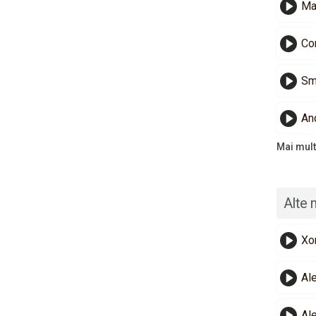
Ma
Co
Smi
And
Mai mult
Alte 
Xo
Al
Al