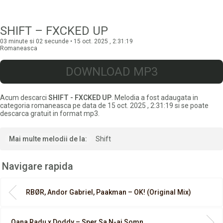
SHIFT – FXCKED UP
03 minute si 02 secunde • 15 oct. 2025 , 2:31:19
Romaneasca
DOWNLOAD MP3
Acum descarci
SHIFT - FXCKED UP
. Melodia a fost adaugata in
categoria romaneasca pe data de 15 oct. 2025 , 2:31:19 si se poate
descarca gratuit in format mp3.
Mai multe melodii de la:
Shift
Navigare rapida
RBØR, Andor Gabriel, Paakman – OK! (Original Mix)
Oana Radu x Doddy – Sper Sa N-ai Somn