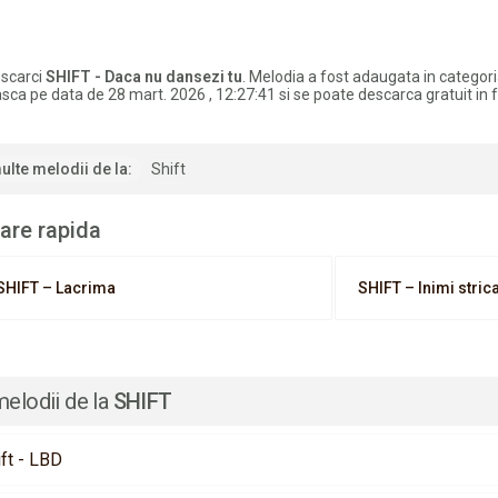
scarci
SHIFT - Daca nu dansezi tu
. Melodia a fost adaugata in categor
ca pe data de 28 mart. 2026 , 12:27:41 si se poate descarca gratuit in
ulte melodii de la:
Shift
are rapida
SHIFT – Lacrima
SHIFT – Inimi stric
melodii de la
SHIFT
ft - LBD