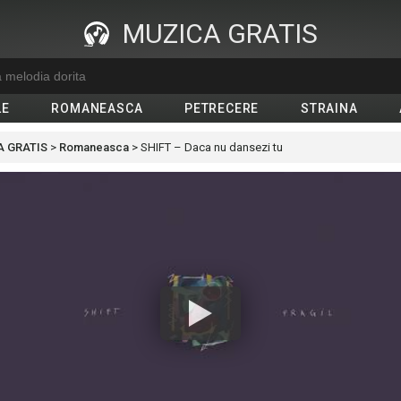
MUZICA GRATIS
LE
ROMANEASCA
PETRECERE
STRAINA
 GRATIS
>
Romaneasca
>
SHIFT – Daca nu dansezi tu