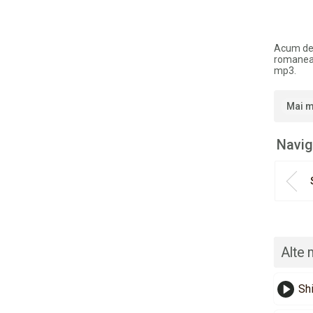
Acum de
romaneas
mp3.
Mai m
Navig
Alte 
Shi