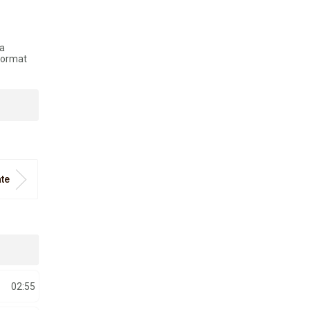
ia
 format
ate
02:55