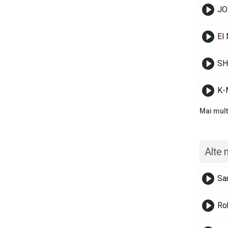
JO
El
SHI
K-
Mai mult
Alte 
Sa
Ro