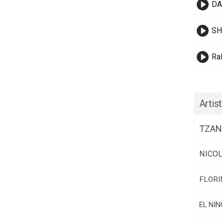
DA
SH
Ra
Artist
TZAN
NICO
FLORI
EL NIN