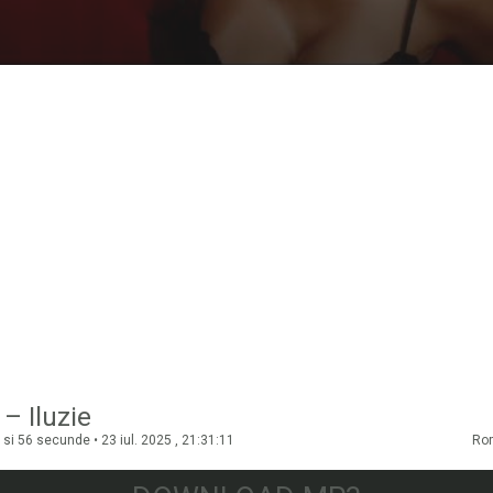
– Iluzie
si 56 secunde • 23 iul. 2025 , 21:31:11
Ro