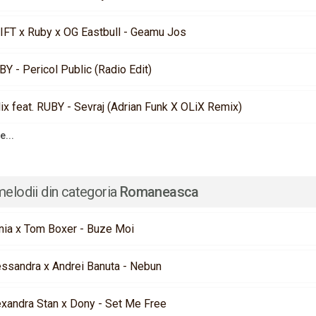
IFT x Ruby x OG Eastbull - Geamu Jos
Y - Pericol Public (Radio Edit)
ix feat. RUBY - Sevraj (Adrian Funk X OLiX Remix)
e...
melodii din categoria
Romaneasca
nia x Tom Boxer - Buze Moi
essandra x Andrei Banuta - Nebun
exandra Stan x Dony - Set Me Free