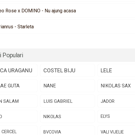
eo Rose x DOMINO - Nu ajung acasa
rianrus - Starleta
i Populari
CA URAGANU
COSTEL BIJU
LELE
LAE GUTA
NANE
NIKOLAS SAX
N SALAM
LUIS GABRIEL
JADOR
O
NIKOLAS
ELYS
N CERCEL
BVCOVIA
VALI VIJELIE