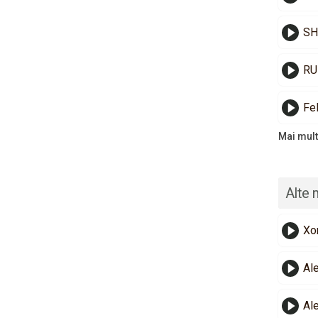
SH
RUB
Fel
Mai mult
Alte 
Xo
Al
Al