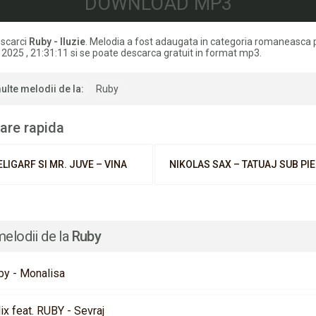
DOWNLOAD MP3
scarci
Ruby - Iluzie
. Melodia a fost adaugata in categoria romaneasca 
. 2025 , 21:31:11 si se poate descarca gratuit in format mp3.
ulte melodii de la:
Ruby
are rapida
ELIGARF SI MR. JUVE – VINA
NIKOLAS SAX – TATUAJ SUB PIE
melodii de la
Ruby
by - Monalisa
ix feat. RUBY - Sevraj