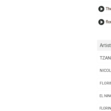
Th
flo
Artist
TZAN
NICO
FLORI
EL NIN
FLORI