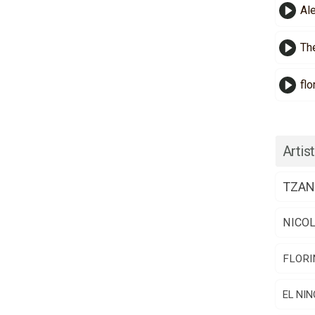
Al
Th
flo
Artist
TZAN
NICO
FLORI
EL NIN