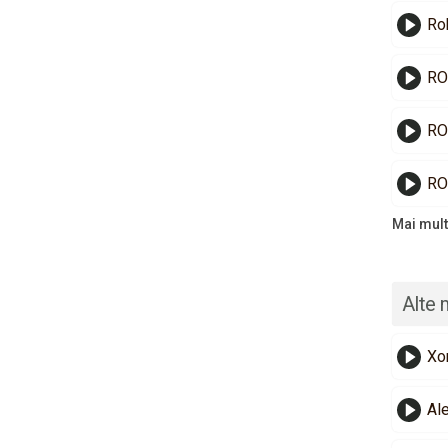
Ro
RO
RO
RO
Mai mult
Alte 
Xo
Al