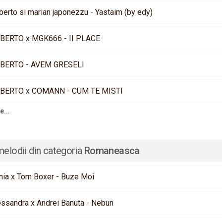
berto si marian japonezzu - Yastaim (by edy)
BERTO x MGK666 - II PLACE
BERTO - AVEM GRESELI
BERTO x COMANN - CUM TE MISTI
e...
melodii din categoria
Romaneasca
nia x Tom Boxer - Buze Moi
essandra x Andrei Banuta - Nebun