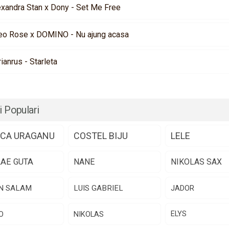
exandra Stan x Dony - Set Me Free
eo Rose x DOMINO - Nu ajung acasa
rianrus - Starleta
i Populari
CA URAGANU
COSTEL BIJU
LELE
LAE GUTA
NANE
NIKOLAS SAX
N SALAM
LUIS GABRIEL
JADOR
O
NIKOLAS
ELYS