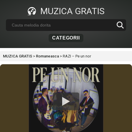
MUZICA GRATIS
CATEGORII
MUZICA GRATIS
>
Romaneasca
>
RAZI – Pe un nor