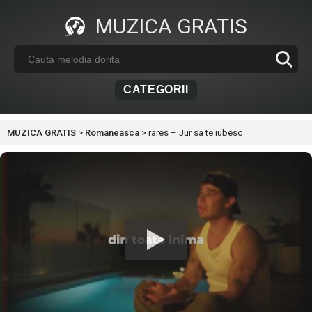
MUZICA GRATIS
CATEGORII
MUZICA GRATIS
>
Romaneasca
>
rares – Jur sa te iubesc