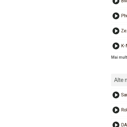
BM
Ph
Zez
K-
Mai mult
Alte 
Sa
Ro
DA