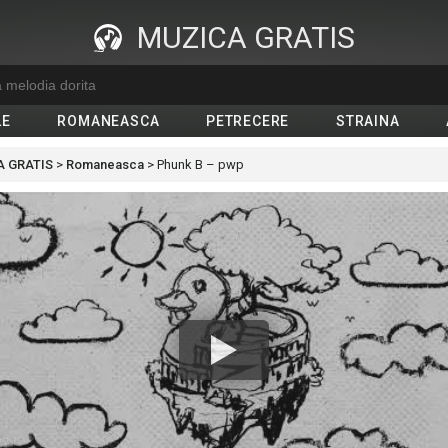
MUZICA GRATIS
LE
ROMANEASCA
PETRECERE
STRAINA
 GRATIS
>
Romaneasca
>
Phunk B – pwp