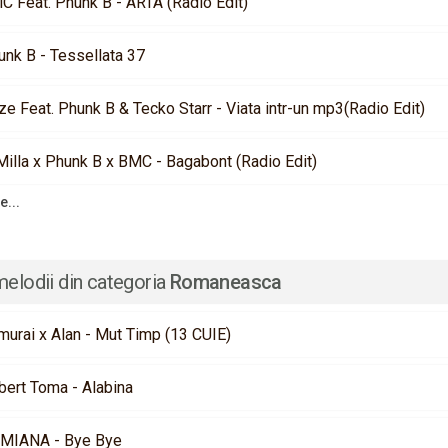
C Feat. Phunk B - ARTA (Radio Edit)
unk B - Tessellata 37
e Feat. Phunk B & Tecko Starr - Viata intr-un mp3(Radio Edit)
Milla x Phunk B x BMC - Bagabont (Radio Edit)
e...
melodii din categoria
Romaneasca
murai x Alan - Mut Timp (13 CUIE)
bert Toma - Alabina
MIANA - Bye Bye