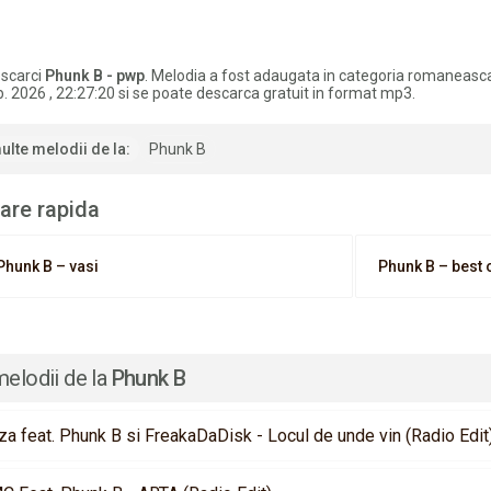
scarci
Phunk B - pwp
. Melodia a fost adaugata in categoria romaneasc
. 2026 , 22:27:20 si se poate descarca gratuit in format mp3.
ulte melodii de la:
Phunk B
are rapida
Phunk B – vasi
Phunk B – best 
melodii de la
Phunk B
za feat. Phunk B si FreakaDaDisk - Locul de unde vin (Radio Edit