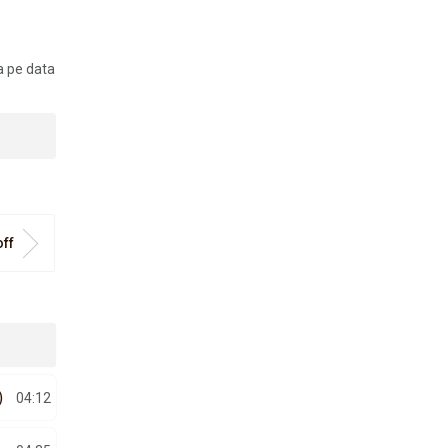
a pe data
off
)
04:12