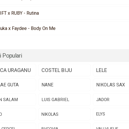
IFT x RUBY - Rutina
luka x Faydee - Body On Me
i Populari
CA URAGANU
COSTEL BIJU
LELE
LAE GUTA
NANE
NIKOLAS SAX
N SALAM
LUIS GABRIEL
JADOR
O
NIKOLAS
ELYS
N CERCEL
BVCOVIA
VALI VIJELIE