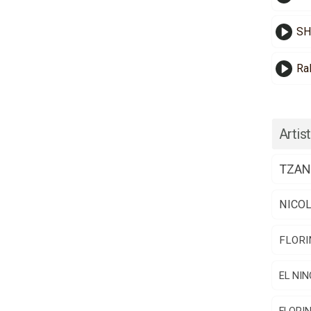
SH
Ra
Artist
TZAN
NICO
FLORI
EL NIN
FLORI