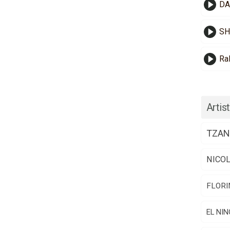
DA
SH
Ra
Artist
TZAN
NICO
FLORI
EL NIN