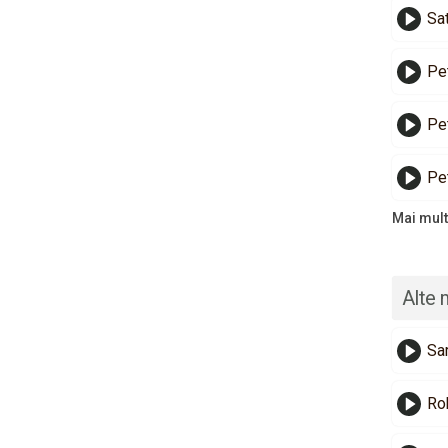
Sat
Pe
Pe
Pet
Mai mult
Alte 
Sa
Ro