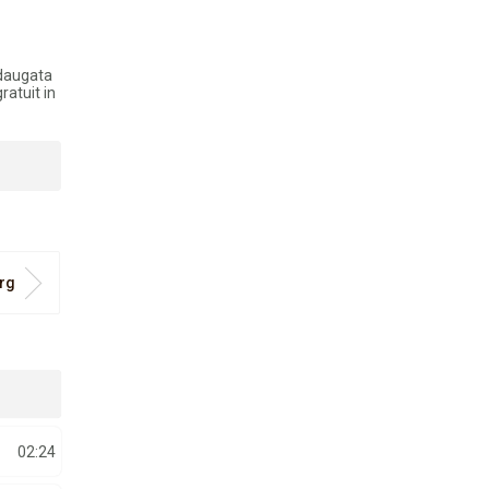
adaugata
ratuit in
Drg
02:24