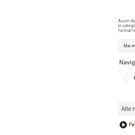
Acum de
in categ
format 
Mai m
Navig
Alte 
Pe