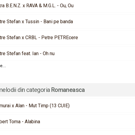
ra B.E.N.Z. x RAVA & M.G.L. - Ou, Ou
tre Stefan x Tussin - Bani pe banda
tre Stefan x CRBL - Petre PETREcere
re Stefan feat. Ian - Oh nu
e...
melodii din categoria
Romaneasca
murai x Alan - Mut Timp (13 CUIE)
bert Toma - Alabina