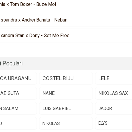
nia x Tom Boxer - Buze Moi
essandra x Andrei Banuta - Nebun
exandra Stan x Dony - Set Me Free
i Populari
CA URAGANU
COSTEL BIJU
LELE
LAE GUTA
NANE
NIKOLAS SAX
N SALAM
LUIS GABRIEL
JADOR
O
NIKOLAS
ELYS