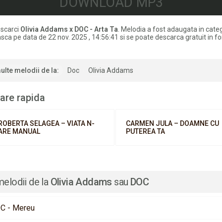
DOWNLOAD MP3
scarci
Olivia Addams x DOC - Arta Ta
. Melodia a fost adaugata in cate
ca pe data de 22 nov. 2025 , 14:56:41 si se poate descarca gratuit in f
ulte melodii de la:
Doc
Olivia Addams
are rapida
ROBERTA SELAGEA – VIATA N-
CARMEN JULA – DOAMNE CU
ARE MANUAL
PUTEREA TA
melodii de la
Olivia Addams
sau
DOC
C - Mereu