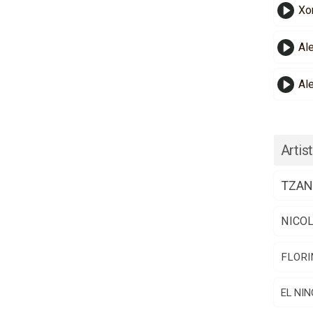
Xo
Al
Al
Artist
TZAN
NICO
FLORI
EL NIN