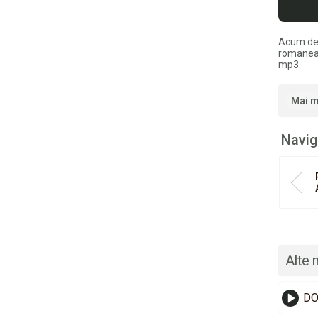
Acum de
romaneas
mp3.
Mai m
Navig
Alte 
DO