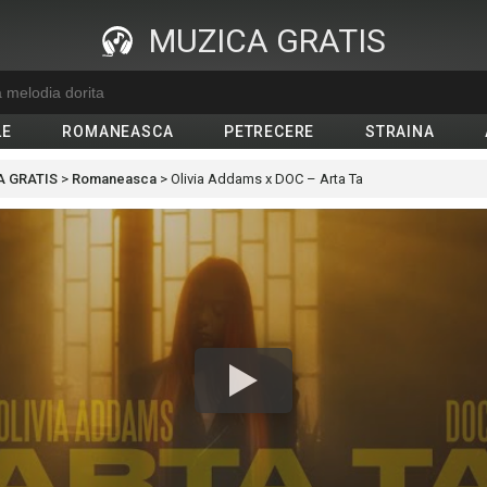
MUZICA GRATIS
LE
ROMANEASCA
PETRECERE
STRAINA
 GRATIS
>
Romaneasca
>
Olivia Addams x DOC – Arta Ta