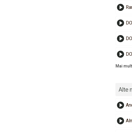
Ra
DO
DO
DO
Mai mult
Alte 
An
Alm