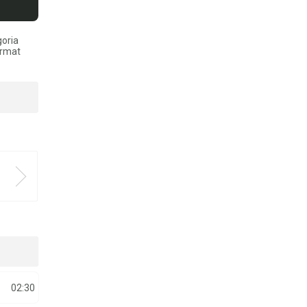
goria
ormat
02:30