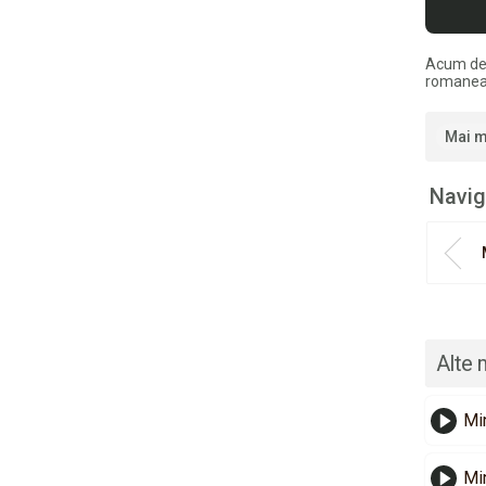
Acum de
romaneas
Mai m
Navig
Alte 
Mi
Min