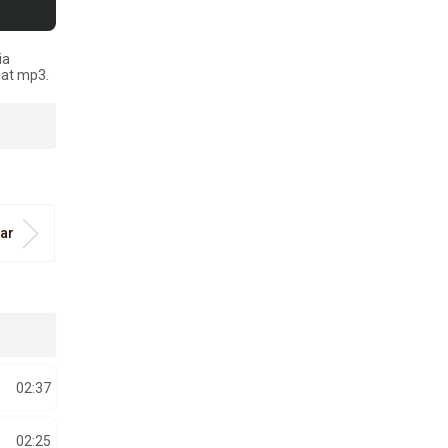
ia
mat mp3.
car
02:37
02:25