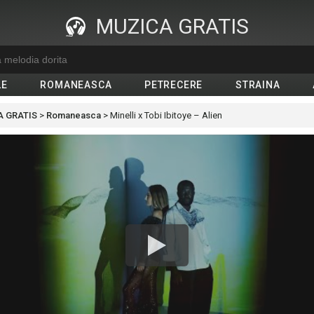
MUZICA GRATIS
LE
ROMANEASCA
PETRECERE
STRAINA
 GRATIS
>
Romaneasca
>
Minelli x Tobi Ibitoye – Alien