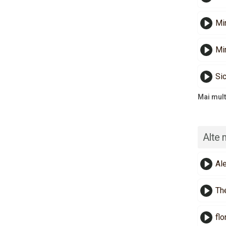
Min
Min
Sic
Mai mult
Alte 
Al
Th
flo