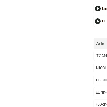
Li
EL
Artist
TZAN
NICO
FLORI
EL NIN
FLORI