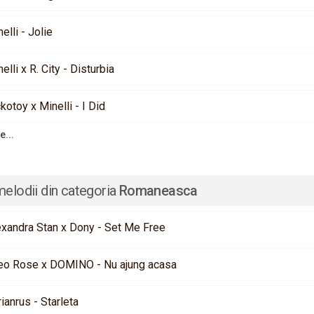
elli - Jolie
elli x R. City - Disturbia
kotoy x Minelli - I Did
e...
melodii din categoria
Romaneasca
exandra Stan x Dony - Set Me Free
eo Rose x DOMINO - Nu ajung acasa
rianrus - Starleta