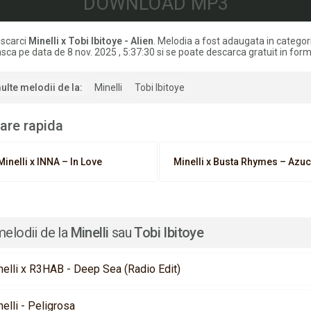
DOWNLOAD MP3
scarci
Minelli x Tobi Ibitoye - Alien
. Melodia a fost adaugata in categor
ca pe data de 8 nov. 2025 , 5:37:30 si se poate descarca gratuit in for
ulte melodii de la:
Minelli
Tobi Ibitoye
are rapida
Minelli x INNA – In Love
Minelli x Busta Rhymes – Azu
melodii de la
Minelli
sau
Tobi Ibitoye
nelli x R3HAB - Deep Sea (Radio Edit)
elli - Peligrosa