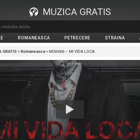
MUZICA GRATIS
LE
ROMANEASCA
PETRECERE
STRAINA
 GRATIS
>
Romaneasca
>
MGK666 – MI VIDA LOCA