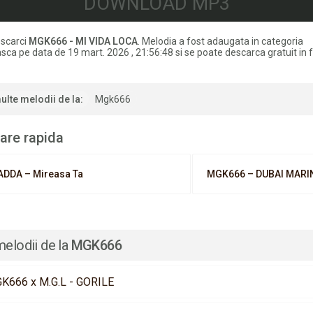
DOWNLOAD MP3
scarci
MGK666 - MI VIDA LOCA
. Melodia a fost adaugata in categoria
ca pe data de 19 mart. 2026 , 21:56:48 si se poate descarca gratuit in
ulte melodii de la:
Mgk666
are rapida
ADDA – Mireasa Ta
MGK666 – DUBAI MARI
melodii de la
MGK666
K666 x M.G.L - GORILE