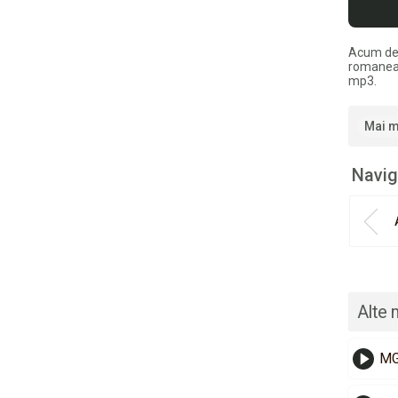
Acum de
romaneas
mp3.
Mai m
Navig
Alte 
MG