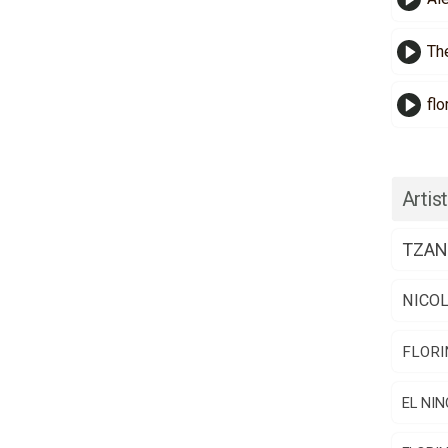
Th
flo
Artist
TZAN
NICO
FLORI
EL NIN