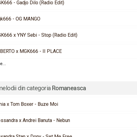
K666 - Gadjo Dilo (Radio Edit)
k666 - OG MANGO
K666 x YNY Sebi - Stop (Radio Edit)
BERTO x MGK666 - II PLACE
e...
melodii din categoria
Romaneasca
nia x Tom Boxer - Buze Moi
essandra x Andrei Banuta - Nebun
exandra Stan x Dony - Set Me Free