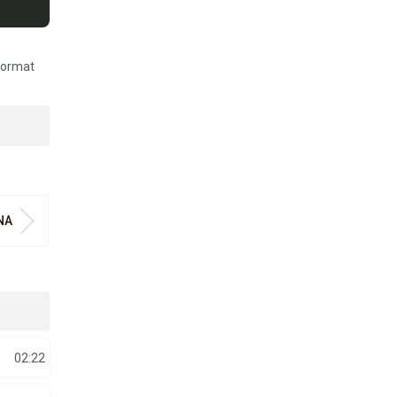
 format
NA
02:22