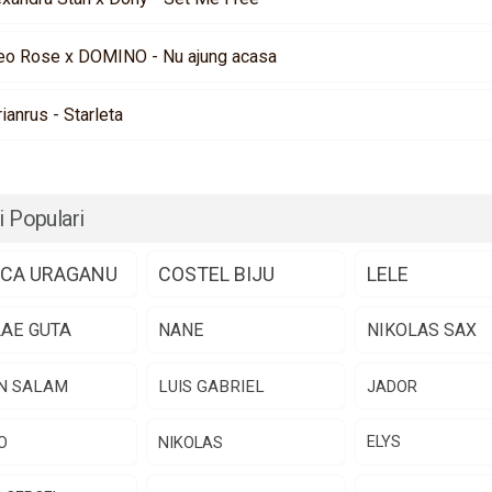
eo Rose x DOMINO - Nu ajung acasa
rianrus - Starleta
i Populari
CA URAGANU
COSTEL BIJU
LELE
LAE GUTA
NANE
NIKOLAS SAX
N SALAM
LUIS GABRIEL
JADOR
O
NIKOLAS
ELYS