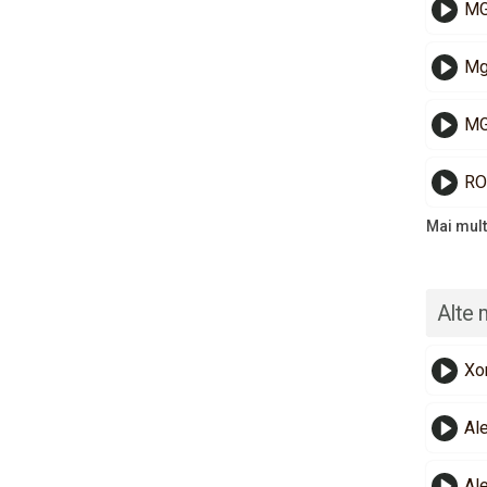
MG
Mg
MG
RO
Mai mult
Alte 
Xo
Al
Al