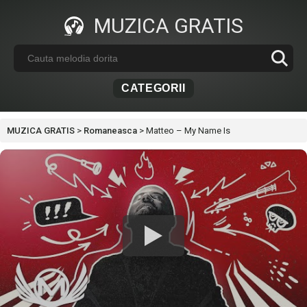
MUZICA GRATIS
CATEGORII
MUZICA GRATIS
>
Romaneasca
>
Matteo – My Name Is