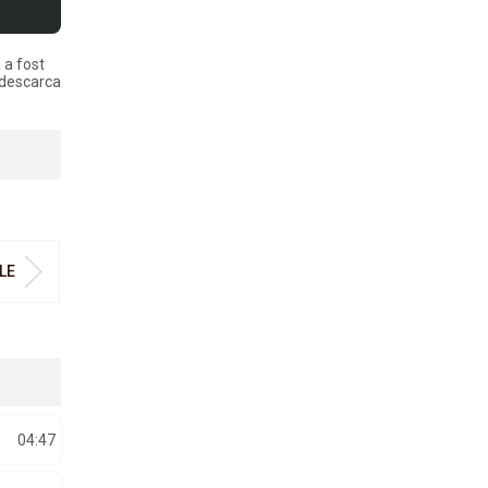
 a fost
 descarca
LE
04:47