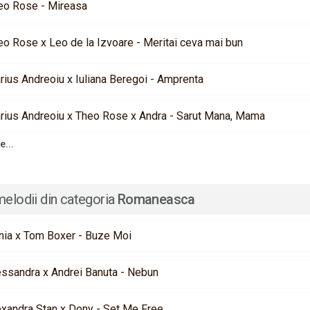
eo Rose - Mireasa
eo Rose x Leo de la Izvoare - Meritai ceva mai bun
rius Andreoiu x Iuliana Beregoi - Amprenta
rius Andreoiu x Theo Rose x Andra - Sarut Mana, Mama
e...
melodii din categoria
Romaneasca
nia x Tom Boxer - Buze Moi
essandra x Andrei Banuta - Nebun
exandra Stan x Dony - Set Me Free