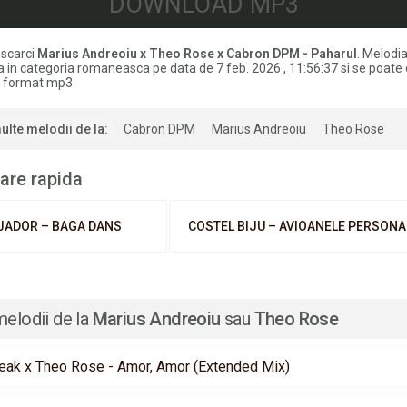
DOWNLOAD MP3
scarci
Marius Andreoiu x Theo Rose x Cabron DPM - Paharul
. Melodia
 in categoria romaneasca pe data de 7 feb. 2026 , 11:56:37 si se poate
in format mp3.
ulte melodii de la:
Cabron DPM
Marius Andreoiu
Theo Rose
are rapida
JADOR – BAGA DANS
COSTEL BIJU – AVIOANELE PERSONA
melodii de la
Marius Andreoiu
sau
Theo Rose
eak x Theo Rose - Amor, Amor (Extended Mix)