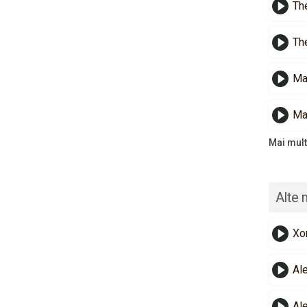
Th
Th
Ma
Ma
Mai mult
Alte 
Xo
Al
Al