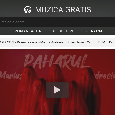
MUZICA GRATIS
LE
ROMANEASCA
PETRECERE
STRAINA
 GRATIS
>
Romaneasca
>
Marius Andreoiu x Theo Rose x Cabron DPM – Pah