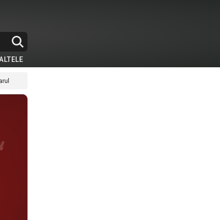
ALTELE
arul