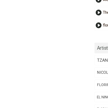
Th
flo
Artist
TZAN
NICO
FLORI
EL NIN