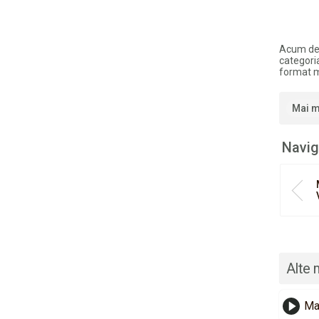
Acum de
categori
format 
Mai m
Navig
Alte 
Maj