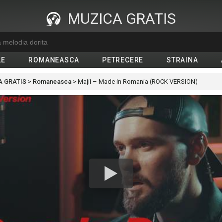
MUZICA GRATIS
LE
ROMANEASCA
PETRECERE
STRAINA
 GRATIS
>
Romaneasca
>
Majii – Made in Romania (ROCK VERSION)