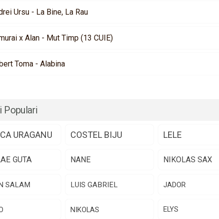
rei Ursu - La Bine, La Rau
murai x Alan - Mut Timp (13 CUIE)
bert Toma - Alabina
i Populari
CA URAGANU
COSTEL BIJU
LELE
LAE GUTA
NANE
NIKOLAS SAX
N SALAM
LUIS GABRIEL
JADOR
O
NIKOLAS
ELYS