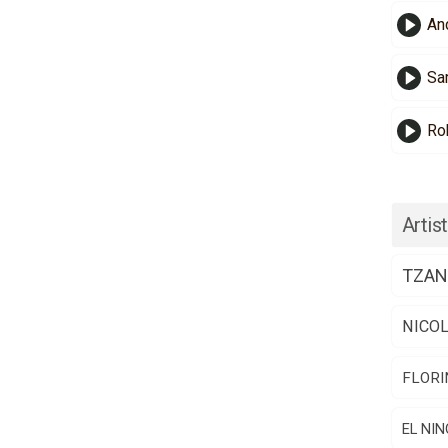
And
Sa
Ro
Artist
TZAN
NICO
FLORI
EL NIN