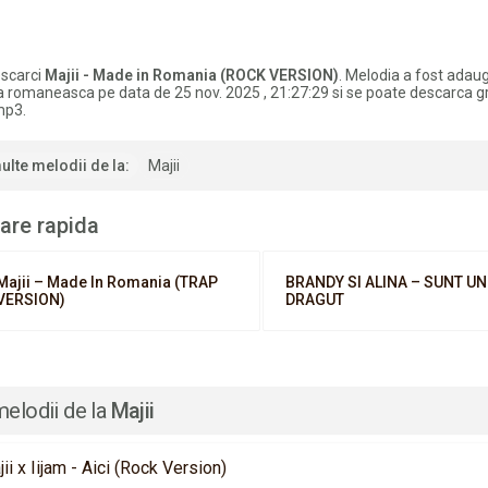
scarci
Majii - Made in Romania (ROCK VERSION)
. Melodia a fost adaug
a romaneasca pe data de 25 nov. 2025 , 21:27:29 si se poate descarca gr
mp3.
ulte melodii de la:
Majii
are rapida
Majii – Made In Romania (TRAP
BRANDY SI ALINA – SUNT UN
VERSION)
DRAGUT
melodii de la
Majii
ii x Iijam - Aici (Rock Version)