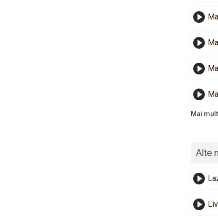
Ma
Maj
Maj
Ma
Mai mult
Alte 
La
Liv