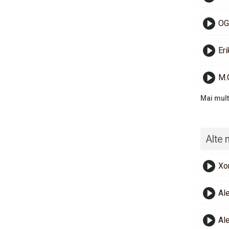
OG 
Eri
M.
Mai mult
Alte 
Xo
Al
Al