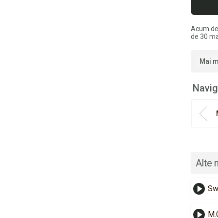
Acum de
de 30 ma
Mai m
Navig
Alte 
Sw
M.