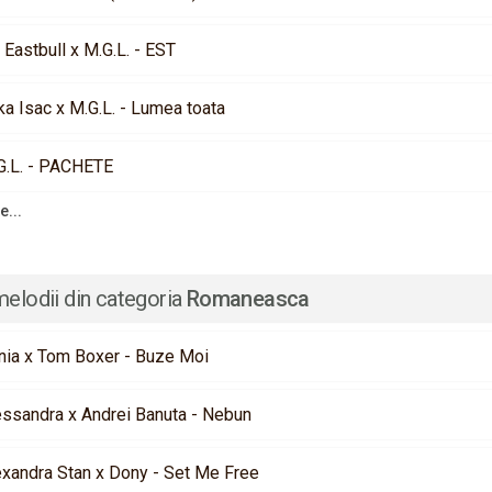
Eastbull x M.G.L. - EST
ka Isac x M.G.L. - Lumea toata
G.L. - PACHETE
e...
melodii din categoria
Romaneasca
nia x Tom Boxer - Buze Moi
essandra x Andrei Banuta - Nebun
exandra Stan x Dony - Set Me Free