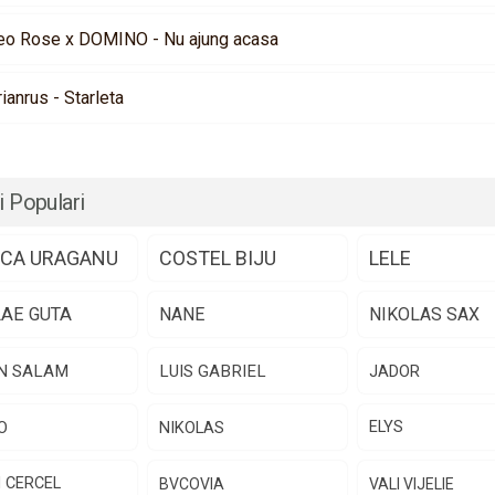
eo Rose x DOMINO - Nu ajung acasa
rianrus - Starleta
i Populari
CA URAGANU
COSTEL BIJU
LELE
LAE GUTA
NANE
NIKOLAS SAX
N SALAM
LUIS GABRIEL
JADOR
O
NIKOLAS
ELYS
N CERCEL
BVCOVIA
VALI VIJELIE