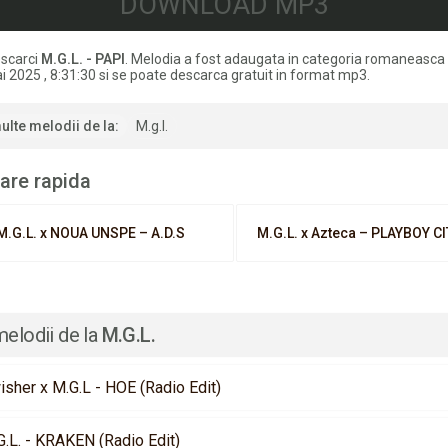
DOWNLOAD MP3
scarci
M.G.L. - PAPI
. Melodia a fost adaugata in categoria romaneasca
i 2025 , 8:31:30 si se poate descarca gratuit in format mp3.
ulte melodii de la:
M.g.l.
are rapida
M.G.L. x NOUA UNSPE – A.D.S
M.G.L. x Azteca – PLAYBOY C
melodii de la
M.G.L.
isher x M.G.L - HOE (Radio Edit)
G.L. - KRAKEN (Radio Edit)