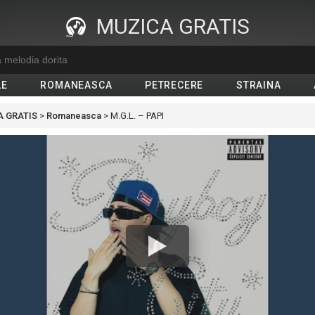
MUZICA GRATIS
LE
ROMANEASCA
PETRECERE
STRAINA
 GRATIS
>
Romaneasca
>
M.G.L. – PAPI