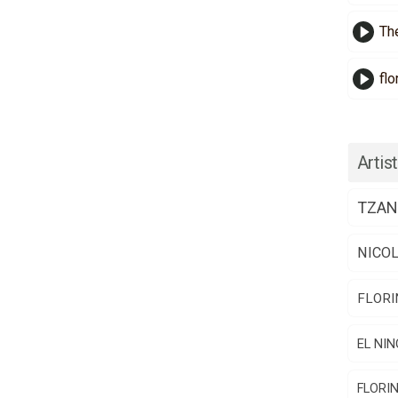
Th
flo
Artist
TZAN
NICO
FLORI
EL NIN
FLORI