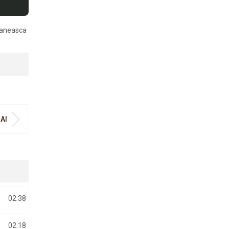
maneasca
AI
02:38
02:18