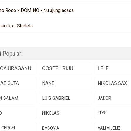
eo Rose x DOMINO - Nu ajung acasa
rianrus - Starleta
i Populari
CA URAGANU
COSTEL BIJU
LELE
LAE GUTA
NANE
NIKOLAS SAX
N SALAM
LUIS GABRIEL
JADOR
O
NIKOLAS
ELYS
N CERCEL
BVCOVIA
VALI VIJELIE