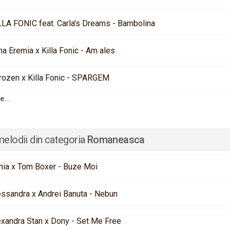
LLA FONIC feat. Carla’s Dreams - Bambolina
na Eremia x Killa Fonic - Am ales
rozen x Killa Fonic - SPARGEM
e...
melodii din categoria
Romaneasca
nia x Tom Boxer - Buze Moi
essandra x Andrei Banuta - Nebun
exandra Stan x Dony - Set Me Free