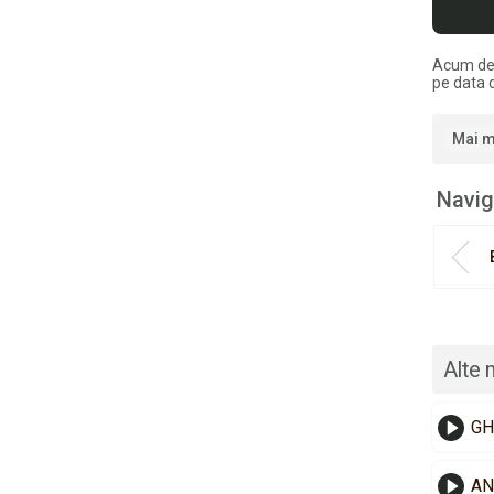
Acum de
pe data 
Mai m
Navig
Alte 
GH
AN