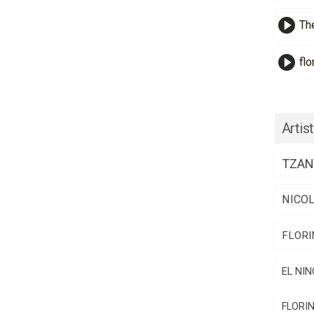
Th
flo
Artist
TZAN
NICO
FLORI
EL NIN
FLORI