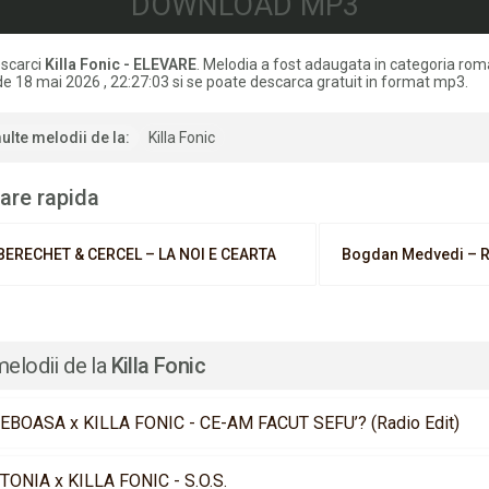
DOWNLOAD MP3
scarci
Killa Fonic - ELEVARE
. Melodia a fost adaugata in categoria ro
de 18 mai 2026 , 22:27:03 si se poate descarca gratuit in format mp3.
ulte melodii de la:
Killa Fonic
are rapida
BERECHET & CERCEL – LA NOI E CEARTA
Bogdan Medvedi – R
melodii de la
Killa Fonic
EBOASA x KILLA FONIC - CE-AM FACUT SEFU’? (Radio Edit)
TONIA x KILLA FONIC - S.O.S.