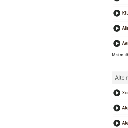
KI
Ali
Ae
Mai mult
Alte 
Xo
Al
Al