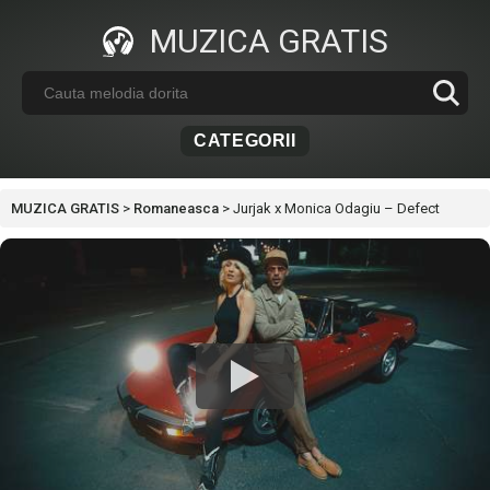
MUZICA GRATIS
CATEGORII
MUZICA GRATIS
>
Romaneasca
>
Jurjak x Monica Odagiu – Defect