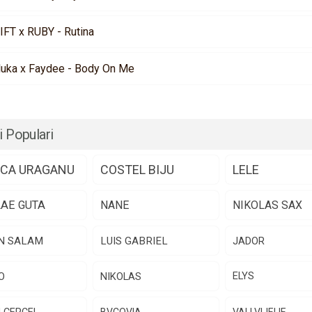
IFT x RUBY - Rutina
luka x Faydee - Body On Me
i Populari
CA URAGANU
COSTEL BIJU
LELE
LAE GUTA
NANE
NIKOLAS SAX
N SALAM
LUIS GABRIEL
JADOR
O
NIKOLAS
ELYS
N CERCEL
BVCOVIA
VALI VIJELIE