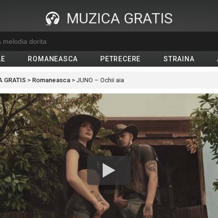
MUZICA GRATIS
LE
ROMANEASCA
PETRECERE
STRAINA
 GRATIS
>
Romaneasca
>
JUNO – Ochii aia