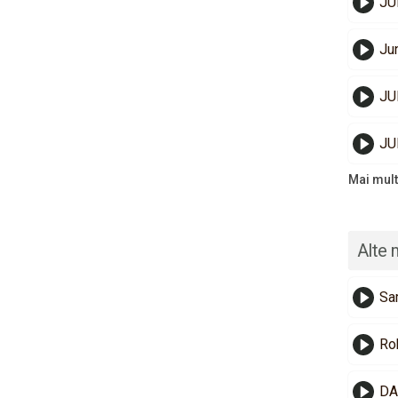
JU
Jun
JU
JU
Mai mult
Alte 
Sa
Ro
DA