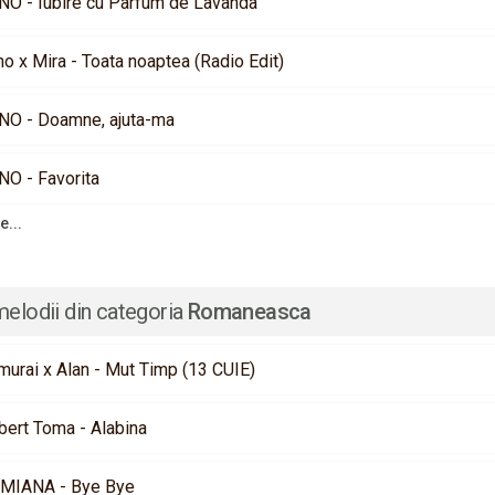
NO - Iubire cu Parfum de Lavanda
o x Mira - Toata noaptea (Radio Edit)
NO - Doamne, ajuta-ma
NO - Favorita
e...
melodii din categoria
Romaneasca
murai x Alan - Mut Timp (13 CUIE)
bert Toma - Alabina
MIANA - Bye Bye