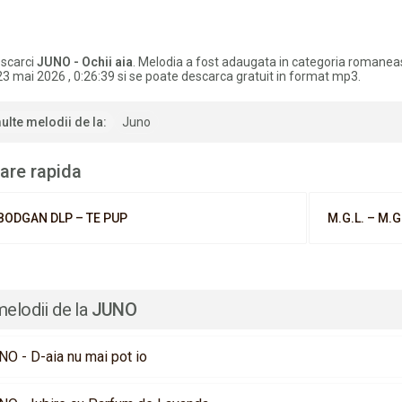
scarci
JUNO - Ochii aia
. Melodia a fost adaugata in categoria romanea
23 mai 2026 , 0:26:39 si se poate descarca gratuit in format mp3.
ulte melodii de la:
Juno
are rapida
BODGAN DLP – TE PUP
M.G.L. – M.G
melodii de la
JUNO
NO - D-aia nu mai pot io