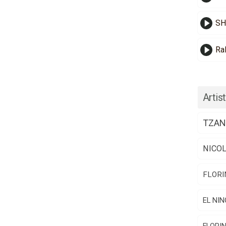
SH
Ra
Artist
TZAN
NICO
FLORI
EL NIN
FLORI