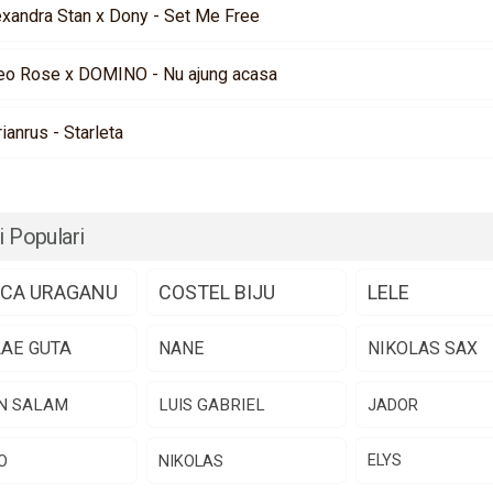
exandra Stan x Dony - Set Me Free
eo Rose x DOMINO - Nu ajung acasa
rianrus - Starleta
i Populari
CA URAGANU
COSTEL BIJU
LELE
LAE GUTA
NANE
NIKOLAS SAX
N SALAM
LUIS GABRIEL
JADOR
O
NIKOLAS
ELYS