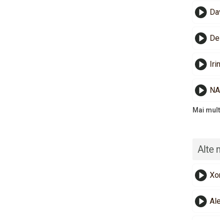
Dav
De
Iri
NA
Mai mult
Alte 
Xo
Al