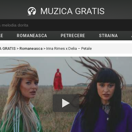
MUZICA GRATIS
LE
ROMANEASCA
PETRECERE
STRAINA
 GRATIS
>
Romaneasca
>
Irina Rimes x Delia – Petale