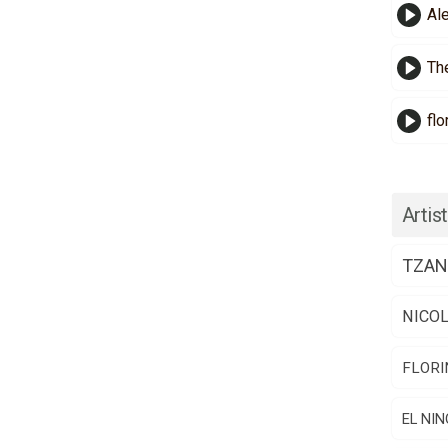
Al
Th
flo
Artist
TZAN
NICO
FLORI
EL NIN