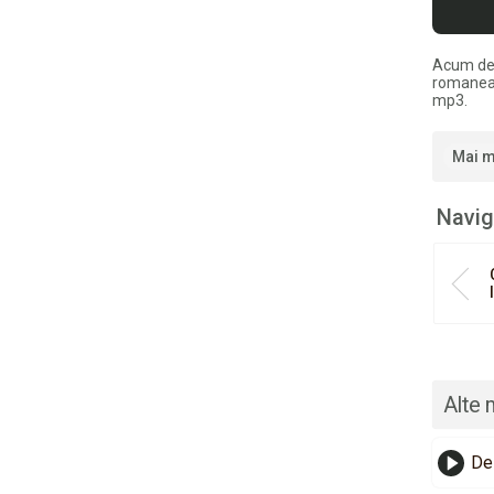
Acum de
romaneas
mp3.
Mai m
Navig
Alte 
De