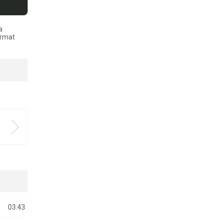
a
ormat
03:43