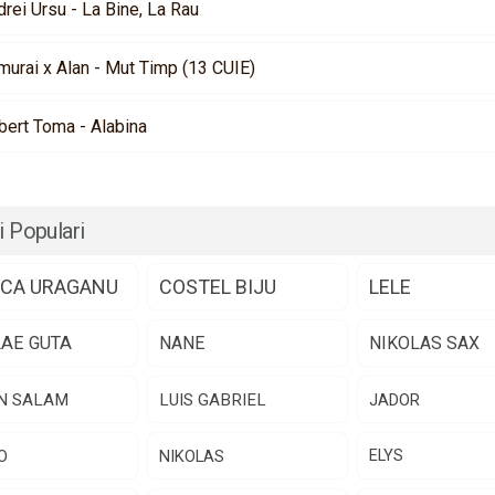
rei Ursu - La Bine, La Rau
murai x Alan - Mut Timp (13 CUIE)
bert Toma - Alabina
i Populari
CA URAGANU
COSTEL BIJU
LELE
LAE GUTA
NANE
NIKOLAS SAX
N SALAM
LUIS GABRIEL
JADOR
O
NIKOLAS
ELYS