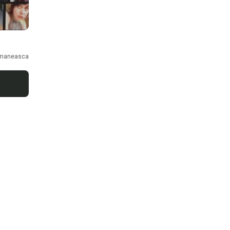
maneasca