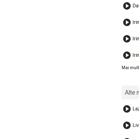
Dav
Iri
Ir
Iri
Mai mult
Alte 
La
Liv