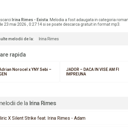
scarci
Irina Rimes - Exista
. Melodia a fost adaugata in categoria rom
de 23 mai 2026 , 0:27:14 si se poate descarca gratuit in format mp3.
ulte melodii de la:
Irina Rimes
are rapida
Adrian Norocel x YNY Sebi –
JADOR – DACA IN VISE AM FI
GEN
IMPREUNA
melodii de la
Irina Rimes
iric X Silent Strike feat. Irina Rimes - Adam