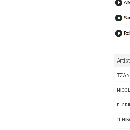
And
Sa
Ro
Artist
TZAN
NICO
FLORI
EL NIN