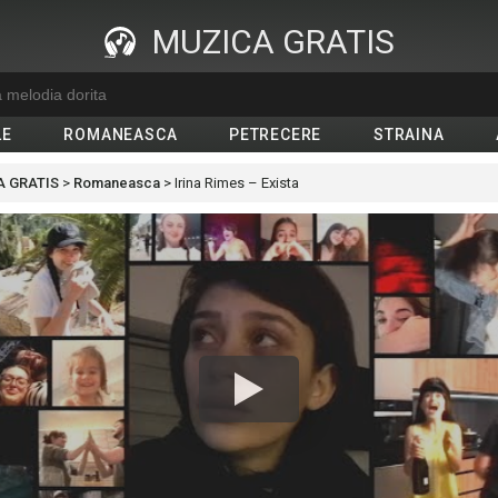
MUZICA GRATIS
LE
ROMANEASCA
PETRECERE
STRAINA
 GRATIS
>
Romaneasca
>
Irina Rimes – Exista