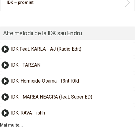
IDK – promint
Alte melodii de la
IDK
sau
Endru
IDK Feat. KARLA - AJ (Radio Edit)
IDK - TARZAN
IDK, Homixide Osama - f3nt f0ld
IDK - MAREA NEAGRA (feat. Super ED)
IDK, RAVA - ishh
Mai multe...