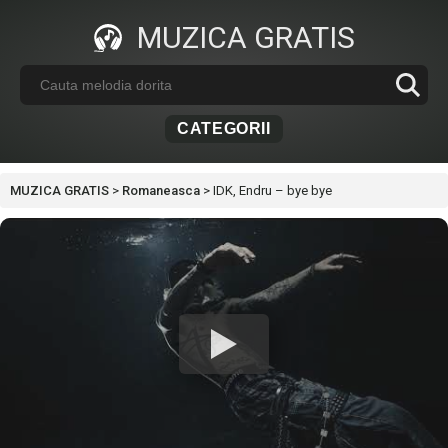
MUZICA GRATIS
CATEGORII
MUZICA GRATIS
>
Romaneasca
>
IDK, Endru – bye bye