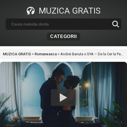
MUZICA GRATIS
CATEGORII
MUZICA GRATIS
>
Romaneasca
>
Andrei Banuta x GYA – De la Cer la Pamant