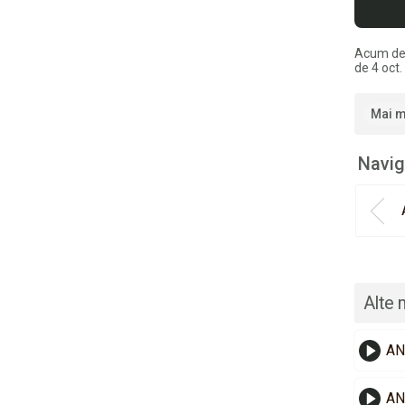
Acum de
de 4 oct.
Mai m
Navig
Alte 
ANC
AN