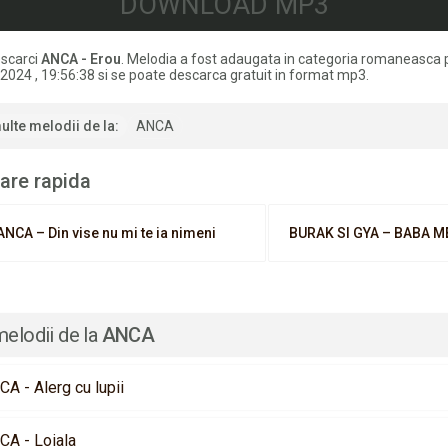
DOWNLOAD MP3
scarci
ANCA - Erou
. Melodia a fost adaugata in categoria romaneasca 
 2024 , 19:56:38 si se poate descarca gratuit in format mp3.
ulte melodii de la:
ANCA
are rapida
ANCA – Din vise nu mi te ia nimeni
BURAK SI GYA – BABA M
melodii de la
ANCA
A - Alerg cu lupii
CA - Loiala