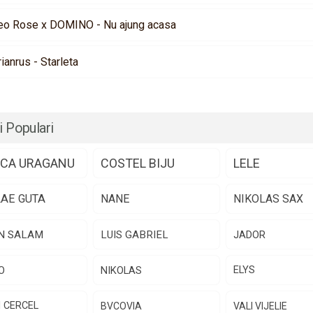
eo Rose x DOMINO - Nu ajung acasa
rianrus - Starleta
i Populari
CA URAGANU
COSTEL BIJU
LELE
LAE GUTA
NANE
NIKOLAS SAX
N SALAM
LUIS GABRIEL
JADOR
O
NIKOLAS
ELYS
N CERCEL
BVCOVIA
VALI VIJELIE