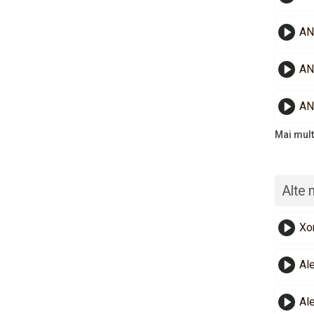
AN
AN
AN
Mai mult
Alte 
Xo
Al
Al