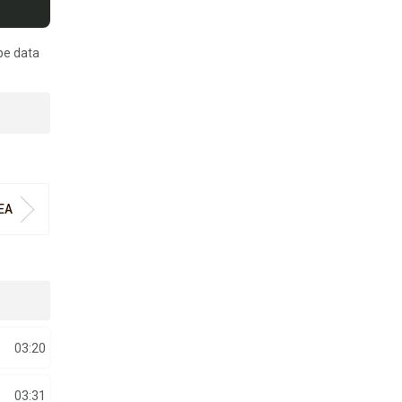
pe data
EA
03:20
03:31