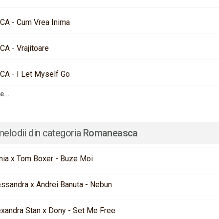
CA - Cum Vrea Inima
CA - Vrajitoare
CA - I Let Myself Go
e...
melodii din categoria
Romaneasca
nia x Tom Boxer - Buze Moi
essandra x Andrei Banuta - Nebun
exandra Stan x Dony - Set Me Free