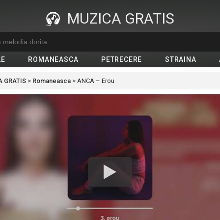
MUZICA GRATIS
LE
ROMANEASCA
PETRECERE
STRAINA
 GRATIS
>
Romaneasca
>
ANCA – Erou