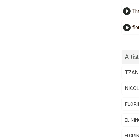
Th
flo
Artist
TZAN
NICO
FLORI
EL NIN
FLORI