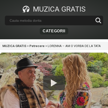
MUZICA GRATIS
CATEGORII
MUZICA GRATIS
>
Petrecere
>
LORENNA – AM O VORBA DE LA TATA