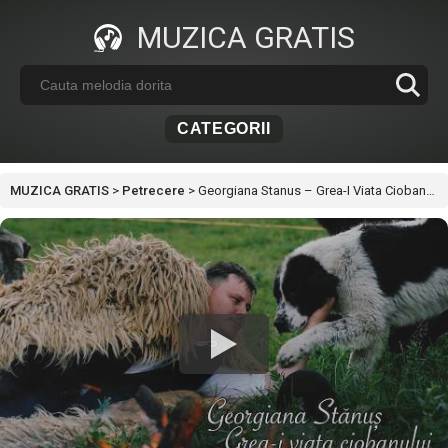
MUZICA GRATIS
CATEGORII
MUZICA GRATIS
>
Petrecere
>
Georgiana Stanus – Grea-I Viata Ciobanului