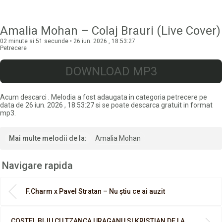
Amalia Mohan – Colaj Brauri (Live Cover)
02 minute si 51 secunde • 26 iun. 2026 , 18:53:27
Petrecere
DOWNLOAD MP3
Acum descarci
. Melodia a fost adaugata in categoria petrecere pe
data de 26 iun. 2026 , 18:53:27 si se poate descarca gratuit in format
mp3.
Mai multe melodii de la:
Amalia Mohan
Navigare rapida
F.Charm x Pavel Stratan – Nu știu ce ai auzit
COSTEL BIJU CU TZANCA URAGANU SI KRISTIAN DE LA