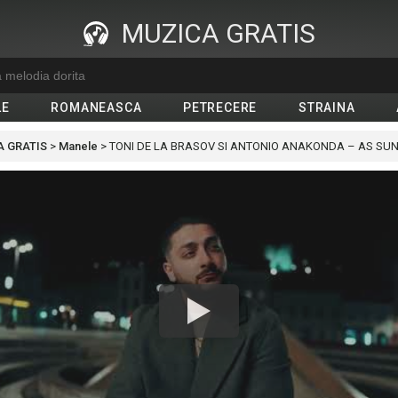
MUZICA GRATIS
LE
ROMANEASCA
PETRECERE
STRAINA
 GRATIS
>
Manele
>
TONI DE LA BRASOV SI ANTONIO ANAKONDA – AS SU