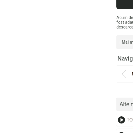
Acum de
fost ada
descarca
Mai m
Navig
Alte 
TO