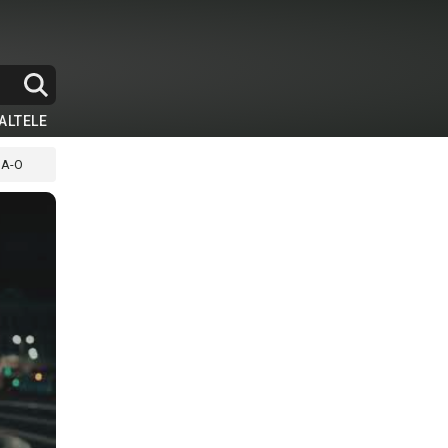
ALTELE
NA-O