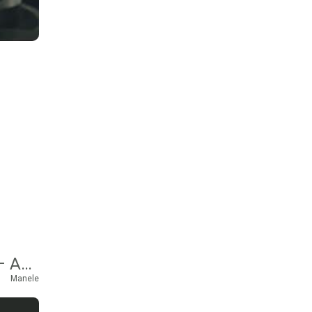
TONI DE LA BRASOV SI ANTONIO ANAKONDA – AS SUNA-O
Manele