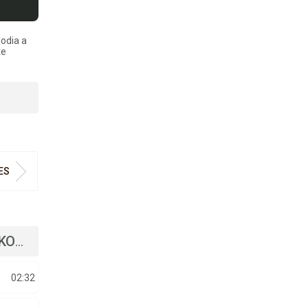
lodia a
te
ES
NDA
02:32