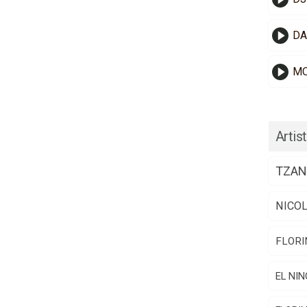
DA
MO
Artist
TZAN
NICO
FLORI
EL NIN