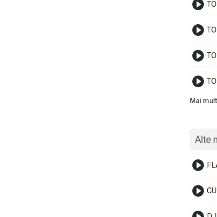
TO
TO
TO
TO
Mai mult
Alte 
FL
CU
DJ