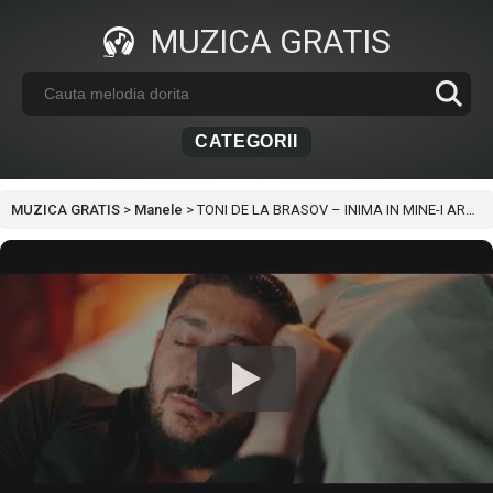
MUZICA GRATIS
CATEGORII
MUZICA GRATIS
>
Manele
>
TONI DE LA BRASOV – INIMA IN MINE-I ARSA CAND MA IA DORUL DE CASA