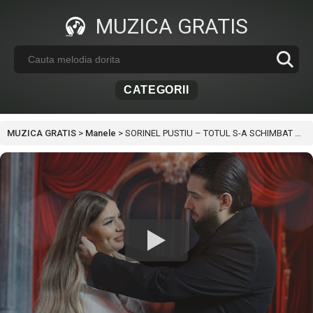
MUZICA GRATIS
CATEGORII
MUZICA GRATIS
>
Manele
>
SORINEL PUSTIU – TOTUL S-A SCHIMBAT CU TINE