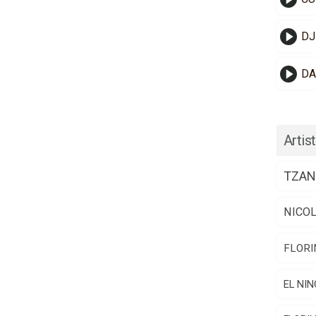
DJ
DA
Artist
TZAN
NICO
FLORI
EL NIN