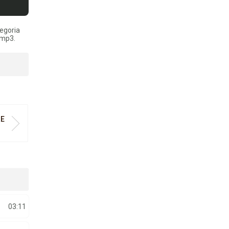
tegoria
 mp3.
RE
03:11