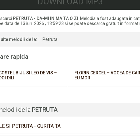
DOWNLOAD MP3
scarci
PETRUTA - DA-MI INIMA TA O ZI
. Melodia a fost adaugata in ca
e data de 13 iun. 2026 , 13:59:23 si se poate descarca gratuit in format
ulte melodii de la:
Petruta
are rapida
COSTEL BIJU SI LEO DE VIS –
FLORIN CERCEL – VOCEA DE CA
DOI DILII
EU MOR
melodii de la
PETRUTA
LE SI PETRUTA - GURITA TA