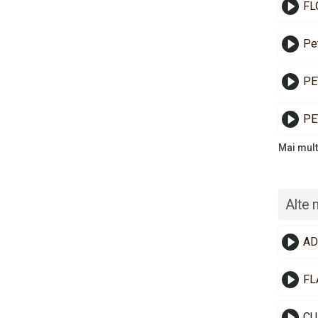
FL
Pet
PE
PE
Mai mult
Alte 
AD
FL
CU