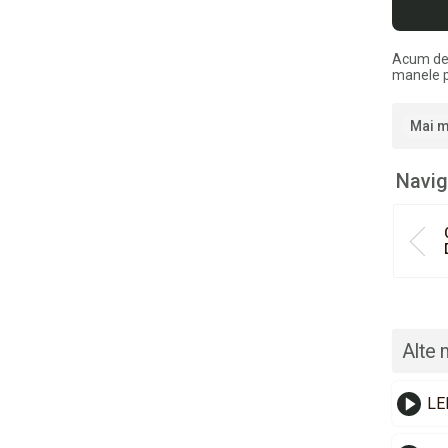
Acum de
manele p
Mai m
Navig
Alte 
LE